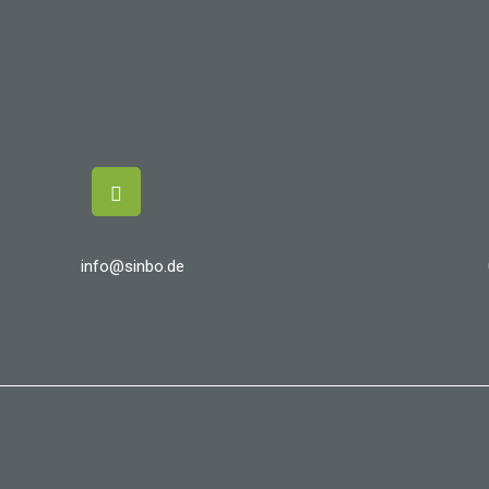
info@sinbo.de