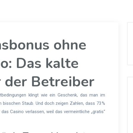
sbonus ohne
o: Das kalte
 der Betreiber
tbedingungen klingt wie ein Geschenk, das man im
in bisschen Staub. Und doch zeigen Zahlen, dass 73 %
 das Casino verlassen, weil das vermeintliche „gratis“