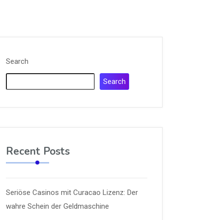
Search
Search
Recent Posts
Seriöse Casinos mit Curacao Lizenz: Der
wahre Schein der Geldmaschine