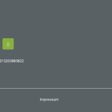
015203885822
Impressum