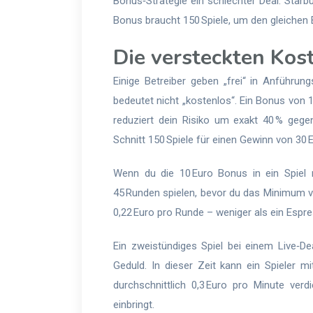
Bonus‑Strategie ein schlechter Deal. Starbu
Bonus braucht 150 Spiele, um den gleichen 
Die versteckten Kos
Einige Betreiber geben „frei“ in Anführu
bedeutet nicht „kostenlos“. Ein Bonus von 10 
reduziert dein Risiko um exakt 40 % gege
Schnitt 150 Spiele für einen Gewinn von 30 
Wenn du die 10 Euro Bonus in ein Spiel mi
45 Runden spielen, bevor du das Minimum vo
0,22 Euro pro Runde – weniger als ein Espr
Ein zweistündiges Spiel bei einem Live‑De
Geduld. In dieser Zeit kann ein Spieler m
durchschnittlich 0,3 Euro pro Minute ver
einbringt.