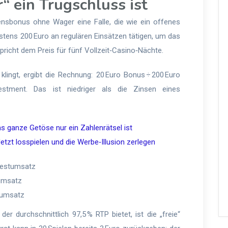
 ein Trugschluss ist
nsbonus ohne Wager eine Falle, die wie ein offenes
tens 200 Euro an regulären Einsätzen tätigen, um das
richt dem Preis für fünf Vollzeit‑Casino‑Nächte.
ingt, ergibt die Rechnung: 20 Euro Bonus ÷ 200 Euro
nvestment. Das ist niedriger als die Zinsen eines
s ganze Getöse nur ein Zahlenrätsel ist
Jetzt losspielen und die Werbe‑Illusion zerlegen
destumsatz
tumsatz
tumsatz
er durchschnittlich 97,5 % RTP bietet, ist die „freie“