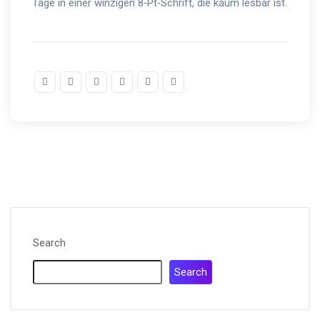
Tage in einer winzigen 8‑Pt‑Schrift, die kaum lesbar ist.
Search
Search