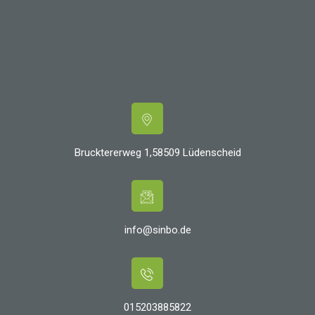
Brucktererweg 1,58509 Lüdenscheid
info@sinbo.de
015203885822