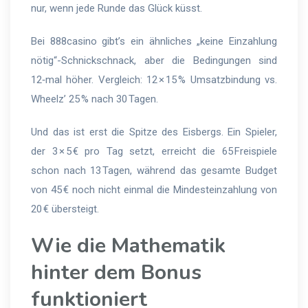
nur, wenn jede Runde das Glück küsst.
Bei 888casino gibt’s ein ähnliches „keine Einzahlung
nötig“-Schnickschnack, aber die Bedingungen sind
12‑mal höher. Vergleich: 12 × 15 % Umsatzbindung vs.
Wheelz’ 25 % nach 30 Tagen.
Und das ist erst die Spitze des Eisbergs. Ein Spieler,
der 3 × 5 € pro Tag setzt, erreicht die 65 Freispiele
schon nach 13 Tagen, während das gesamte Budget
von 45 € noch nicht einmal die Mindesteinzahlung von
20 € übersteigt.
Wie die Mathematik
hinter dem Bonus
funktioniert