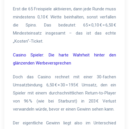
Erst die 65 Freispiele aktivieren, dann jede Runde muss
mindestens 0,10 € Wette beinhalten, sonst verfallen
die Spins. Das bedeutet: 65 × 0,10 € = 6,50 €
Mindesteinsatz insgesamt – das ist das echte
„Kosten“-Ticket.
Casino Spieler: Die harte Wahrheit hinter den
glänzenden Werbeversprechen
Doch das Casino rechnet mit einer 30‑fachen
Umsatzbindung. 6,50 € × 30 = 195 € Umsatz, den ein
Spieler mit einem durchschnittlichen Return‑to‑Player
von 96 % (wie bei Starburst) in 203 € Verlust
verwandeln würde, bevor er einen Gewinn sehen kann.
Der eigentliche Gewinn liegt also im Unterschied