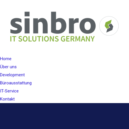
Home
Über uns
Development
Büroausstattung
IT-Service
Kontakt