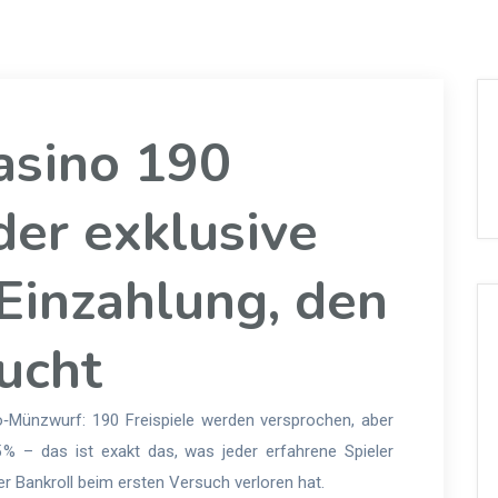
asino 190
der exklusive
Einzahlung, den
ucht
ro‑Münzwurf: 190 Freispiele werden versprochen, aber
5 % – das ist exakt das, was jeder erfahrene Spieler
r Bankroll beim ersten Versuch verloren hat.