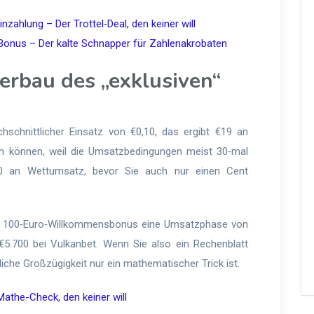
zahlung – Der Trottel‑Deal, den keiner will
Bonus – Der kalte Schnapper für Zahlenakrobaten
rbau des „exklusiven“
hschnittlicher Einsatz von €0,10, das ergibt €19 an
ten können, weil die Umsatzbedingungen meist 30‑mal
70 an Wettumsatz, bevor Sie auch nur einen Cent
em 100‑Euro‑Willkommensbonus eine Umsatzphase von
€5.700 bei Vulkanbet. Wenn Sie also ein Rechenblatt
liche Großzügigkeit nur ein mathematischer Trick ist.
Mathe-Check, den keiner will