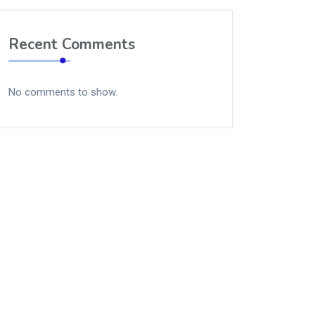
Recent Comments
No comments to show.