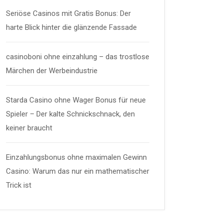
Seriöse Casinos mit Gratis Bonus: Der
harte Blick hinter die glänzende Fassade
casinoboni ohne einzahlung – das trostlose
Märchen der Werbeindustrie
Starda Casino ohne Wager Bonus für neue
Spieler – Der kalte Schnickschnack, den
keiner braucht
Einzahlungsbonus ohne maximalen Gewinn
Casino: Warum das nur ein mathematischer
Trick ist