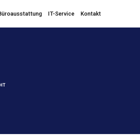
Büroausstattung
IT-Service
Kontakt
CHT