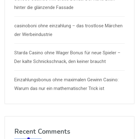
hinter die glänzende Fassade
casinoboni ohne einzahlung – das trostlose Märchen
der Werbeindustrie
Starda Casino ohne Wager Bonus für neue Spieler –
Der kalte Schnickschnack, den keiner braucht
Einzahlungsbonus ohne maximalen Gewinn Casino:
Warum das nur ein mathematischer Trick ist
Recent Comments