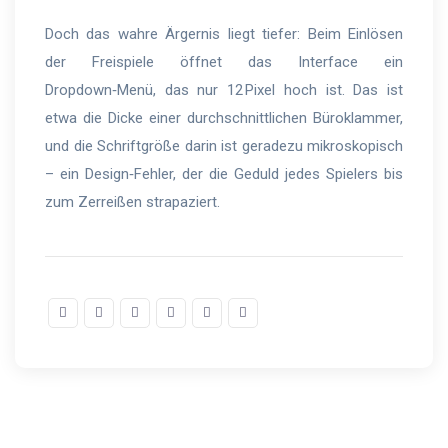
Doch das wahre Ärgernis liegt tiefer: Beim Einlösen
der Freispiele öffnet das Interface ein
Dropdown‑Menü, das nur 12 Pixel hoch ist. Das ist
etwa die Dicke einer durchschnittlichen Büroklammer,
und die Schriftgröße darin ist geradezu mikroskopisch
– ein Design‑Fehler, der die Geduld jedes Spielers bis
zum Zerreißen strapaziert.