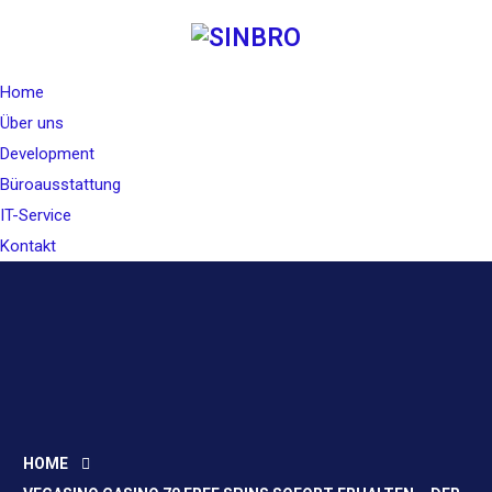
Home
Über uns
Development
Büroausstattung
IT-Service
Kontakt
HOME