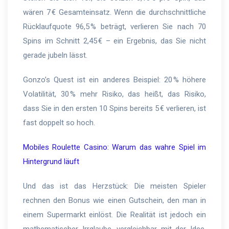
wären 7 € Gesamteinsatz. Wenn die durchschnittliche
Rücklaufquote 96,5 % beträgt, verlieren Sie nach 70
Spins im Schnitt 2,45 € – ein Ergebnis, das Sie nicht
gerade jubeln lässt.
Gonzo’s Quest ist ein anderes Beispiel: 20 % höhere
Volatilität, 30 % mehr Risiko, das heißt, das Risiko,
dass Sie in den ersten 10 Spins bereits 5 € verlieren, ist
fast doppelt so hoch.
Mobiles Roulette Casino: Warum das wahre Spiel im
Hintergrund läuft
Und das ist das Herzstück: Die meisten Spieler
rechnen den Bonus wie einen Gutschein, den man in
einem Supermarkt einlöst. Die Realität ist jedoch ein