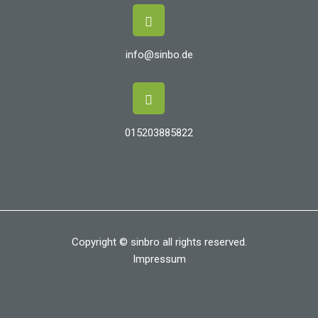
info@sinbo.de
015203885822
Copyright © sinbro all rights reserved.
Impressum