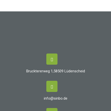
Brucktererweg 1,58509 Lüdenscheid
info@sinbo.de