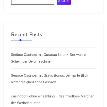
Search
Recent Posts
Seriöse Casinos mit Curacao Lizenz: Der wahre
Schein der Geldmaschine
Seriöse Casinos mit Gratis Bonus: Der harte Blick
hinter die glänzende Fassade
casinoboni ohne einzahlung – das trostlose Märchen
der Werbeindustrie