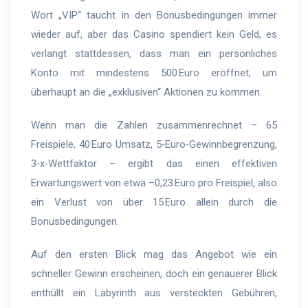
Wort „VIP“ taucht in den Bonusbedingungen immer
wieder auf, aber das Casino spendiert kein Geld, es
verlangt stattdessen, dass man ein persönliches
Konto mit mindestens 500 Euro eröffnet, um
überhaupt an die „exklusiven“ Aktionen zu kommen.
Wenn man die Zahlen zusammenrechnet – 65
Freispiele, 40 Euro Umsatz, 5‑Euro‑Gewinnbegrenzung,
3‑x‑Wettfaktor – ergibt das einen effektiven
Erwartungswert von etwa –0,23 Euro pro Freispiel, also
ein Verlust von über 15 Euro allein durch die
Bonusbedingungen.
Auf den ersten Blick mag das Angebot wie ein
schneller Gewinn erscheinen, doch ein genauerer Blick
enthüllt ein Labyrinth aus versteckten Gebühren,