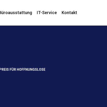
Büroausstattung
IT-Service
Kontakt
TPREIS FÜR HOFFNUNGSLOSE