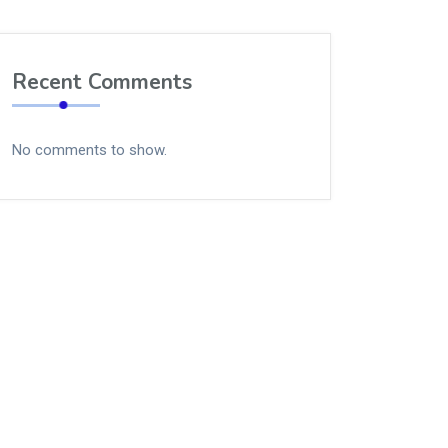
Recent Comments
No comments to show.