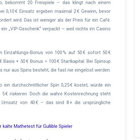
up, bekommt 20 Freispiele – das klingt nach einem
ei 0,10 € Einsatz ergeben maximal 2 € Gewinn, bevor
dert wird. Das ist weniger als der Preis für ein Café.
ein „VIP‑Geschenk“ verpackt – weil nichts im Casino
m Einzahlungs‑Bonus von 100 % auf 50 € sofort 50 €
0 € Basis + 50 € Bonus = 100 € Startkapital. Bei Spinsup
us nur aus Spins besteht, die fast nie eingelöst werden.
 ein durchschnittlicher Spin 0,25 € kostet, würde ein
sch 5 € riskieren. Doch die wahre Kostenrechnung steht
n Umsatz von 40 € – das sind 8 × die ursprüngliche
kalte Mathetest für Gullible Spieler