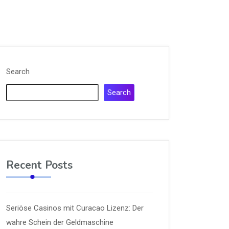
Search
Search
Recent Posts
Seriöse Casinos mit Curacao Lizenz: Der
wahre Schein der Geldmaschine