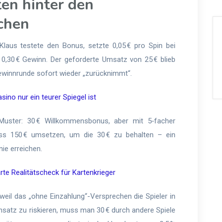
ten hinter den
chen
 Klaus testete den Bonus, setzte 0,05 € pro Spin bei
 0,30 € Gewinn. Der geforderte Umsatz von 25 € blieb
Gewinnrunde sofort wieder „zurücknimmt“.
ino nur ein teurer Spiegel ist
Muster: 30 € Willkommensbonus, aber mit 5‑facher
ss 150 € umsetzen, um die 30 € zu behalten – ein
nie erreichen.
rte Realitätscheck für Kartenkrieger
 weil das „ohne Einzahlung“-Versprechen die Spieler in
Einsatz zu riskieren, muss man 30 € durch andere Spiele