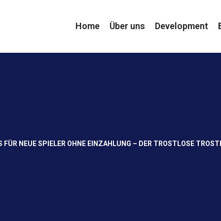
Home
Über uns
Development
S FÜR NEUE SPIELER OHNE EINZAHLUNG – DER TROSTLOSE TROS