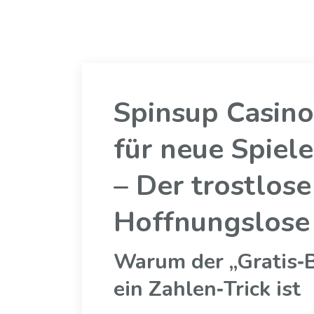
Spinsup Casino
für neue Spiel
– Der trostlose
Hoffnungslose
Warum der „Gratis‑
ein Zahlen‑Trick ist