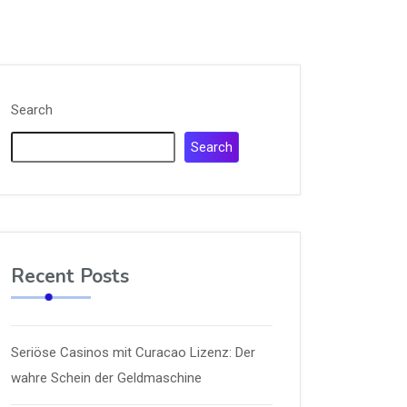
Search
Search
Recent Posts
Seriöse Casinos mit Curacao Lizenz: Der
wahre Schein der Geldmaschine