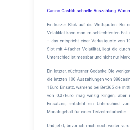
Casino Cashlib schnelle Auszahlung: Warum
Ein kurzer Blick auf die Wettquoten: Bei 
Volatilität kann man im schlechtesten Fall 
– das entspricht einer Verlustquote von 10
Slot mit 4‑facher Volatilität, liegt die dur
Unterschied ist messbar und nicht nur Mark
Ein letzter, nüchterner Gedanke: Die wenig
die letzten 100 Auszahlungen von 888casino
1 Euro Einsatz, während bei Bet365 die mitt
von 0,07 Euro mag winzig klingen, aber m
Einsatzes, entsteht ein Unterschied v
Monatsgehalt für einen Teilzeitmitarbeiter.
Und jetzt, bevor ich mich noch weiter vers