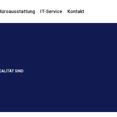
Büroausstattung
IT-Service
Kontakt
ALITÄT SIND