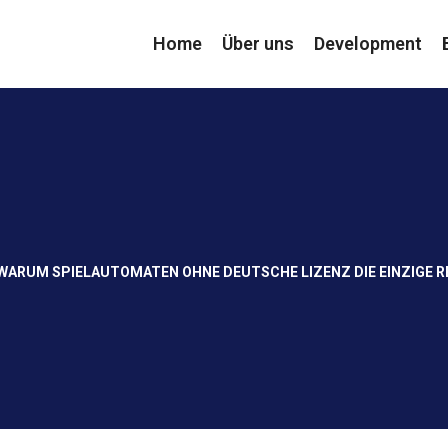
Home
Über uns
Development
RUM SPIELAUTOMATEN OHNE DEUTSCHE LIZENZ DIE EINZIGE RE