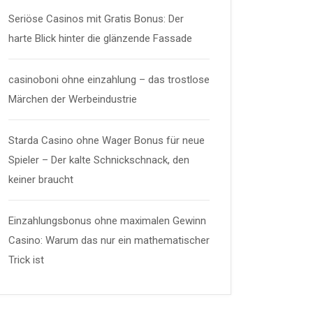
Seriöse Casinos mit Gratis Bonus: Der
harte Blick hinter die glänzende Fassade
casinoboni ohne einzahlung – das trostlose
Märchen der Werbeindustrie
Starda Casino ohne Wager Bonus für neue
Spieler – Der kalte Schnickschnack, den
keiner braucht
Einzahlungsbonus ohne maximalen Gewinn
Casino: Warum das nur ein mathematischer
Trick ist