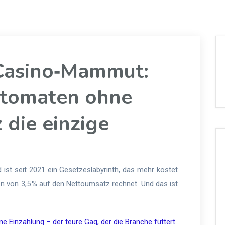
Casino‑Mammut:
tomaten ohne
 die einzige
 ist seit 2021 ein Gesetzeslabyrinth, das mehr kostet
en von 3,5 % auf den Nettoumsatz rechnet. Und das ist
 Einzahlung – der teure Gag, der die Branche füttert