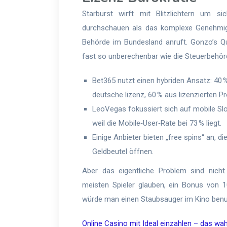
Starburst wirft mit Blitzlichtern um si
durchschauen als das komplexe Genehmig
Behörde im Bundesland anruft. Gonzo’s Que
fast so unberechenbar wie die Steuerbehörde
Bet365 nutzt einen hybriden Ansatz: 4
deutsche lizenz, 60 % aus lizenzierten P
LeoVegas fokussiert sich auf mobile Slo
weil die Mobile‑User‑Rate bei 73 % liegt.
Einige Anbieter bieten „free spins“ an, d
Geldbeutel öffnen.
Aber das eigentliche Problem sind nicht
meisten Spieler glauben, ein Bonus von 1
würde man einen Staubsauger im Kino benutz
Online Casino mit Ideal einzahlen – das w