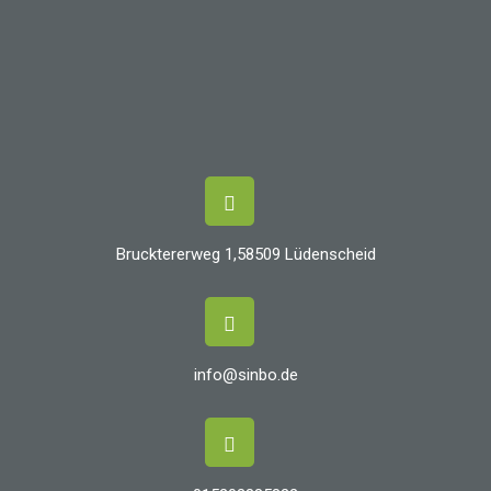
Brucktererweg 1,58509 Lüdenscheid
info@sinbo.de