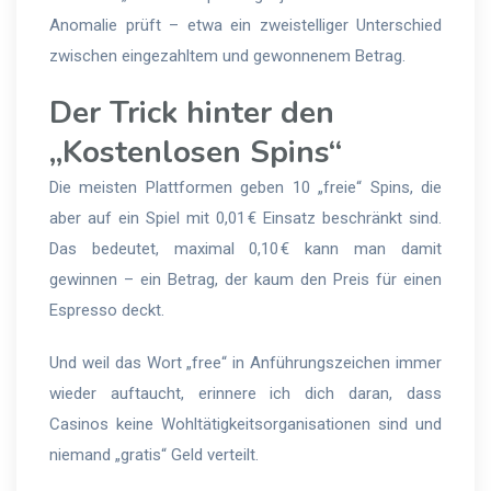
Anomalie prüft – etwa ein zweistelliger Unterschied
zwischen eingezahltem und gewonnenem Betrag.
Der Trick hinter den
„Kostenlosen Spins“
Die meisten Plattformen geben 10 „freie“ Spins, die
aber auf ein Spiel mit 0,01 € Einsatz beschränkt sind.
Das bedeutet, maximal 0,10 € kann man damit
gewinnen – ein Betrag, der kaum den Preis für einen
Espresso deckt.
Und weil das Wort „free“ in Anführungszeichen immer
wieder auftaucht, erinnere ich dich daran, dass
Casinos keine Wohltätigkeitsorganisationen sind und
niemand „gratis“ Geld verteilt.