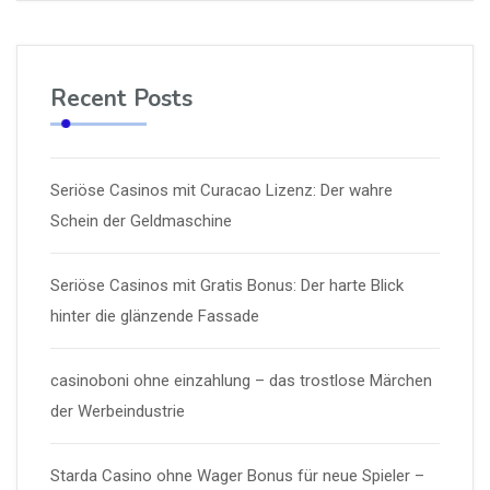
Recent Posts
Seriöse Casinos mit Curacao Lizenz: Der wahre
Schein der Geldmaschine
Seriöse Casinos mit Gratis Bonus: Der harte Blick
hinter die glänzende Fassade
casinoboni ohne einzahlung – das trostlose Märchen
der Werbeindustrie
Starda Casino ohne Wager Bonus für neue Spieler –