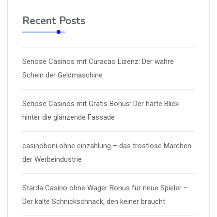
Recent Posts
Seriöse Casinos mit Curacao Lizenz: Der wahre
Schein der Geldmaschine
Seriöse Casinos mit Gratis Bonus: Der harte Blick
hinter die glänzende Fassade
casinoboni ohne einzahlung – das trostlose Märchen
der Werbeindustrie
Starda Casino ohne Wager Bonus für neue Spieler –
Der kalte Schnickschnack, den keiner braucht