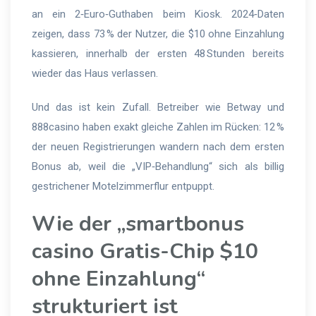
an ein 2‑Euro‑Guthaben beim Kiosk. 2024‑Daten
zeigen, dass 73 % der Nutzer, die $10 ohne Einzahlung
kassieren, innerhalb der ersten 48 Stunden bereits
wieder das Haus verlassen.
Und das ist kein Zufall. Betreiber wie Betway und
888casino haben exakt gleiche Zahlen im Rücken: 12 %
der neuen Registrierungen wandern nach dem ersten
Bonus ab, weil die „VIP‑Behandlung“ sich als billig
gestrichener Motelzimmerflur entpuppt.
Wie der „smartbonus
casino Gratis-Chip $10
ohne Einzahlung“
strukturiert ist