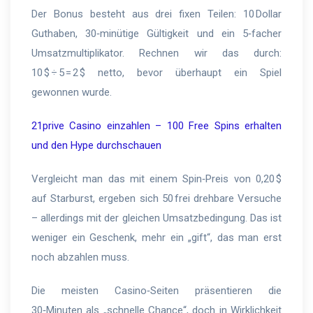
Der Bonus besteht aus drei fixen Teilen: 10 Dollar
Guthaben, 30‑minütige Gültigkeit und ein 5‑facher
Umsatzmultiplikator. Rechnen wir das durch:
10 $ ÷ 5 = 2 $ netto, bevor überhaupt ein Spiel
gewonnen wurde.
21prive Casino einzahlen – 100 Free Spins erhalten
und den Hype durchschauen
Vergleicht man das mit einem Spin‑Preis von 0,20 $
auf Starburst, ergeben sich 50 frei drehbare Versuche
– allerdings mit der gleichen Umsatzbedingung. Das ist
weniger ein Geschenk, mehr ein „gift“, das man erst
noch abzahlen muss.
Die meisten Casino‑Seiten präsentieren die
30‑Minuten als „schnelle Chance“, doch in Wirklichkeit