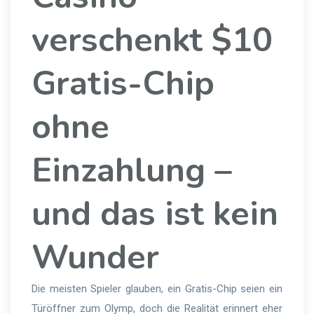
verschenkt $10
Gratis-Chip
ohne
Einzahlung –
und das ist kein
Wunder
Die meisten Spieler glauben, ein Gratis-Chip seien ein
Türöffner zum Olymp, doch die Realität erinnert eher