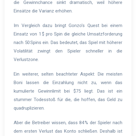
die Gewinnchance sinkt dramatisch, weil höhere
Einsätze die Varianz erhöhen.
Im Vergleich dazu bringt Gonzo’s Quest bei einem
Einsatz von 1 $ pro Spin die gleiche Umsatzforderung
nach 50 Spins ein. Das bedeutet, das Spiel mit höherer
Volatilität zwingt den Spieler schneller in die
Verlustzone.
Ein weiterer, selten beachteter Aspekt: Die meisten
Boni lassen die Einzahlung nicht zu, wenn das
kumulierte Gewinnlimit bei $75 liegt. Das ist ein
stummer Todesstoß für die, die hoffen, das Geld zu
quadruplizieren.
Aber die Betreiber wissen, dass 84 % der Spieler nach
dem ersten Verlust das Konto schließen. Deshalb ist