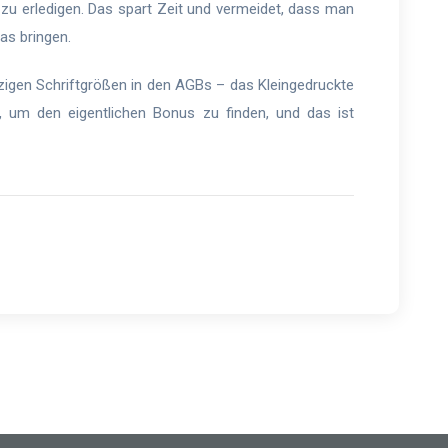
u erledigen. Das spart Zeit und vermeidet, dass man
as bringen.
zigen Schriftgrößen in den AGBs – das Kleingedruckte
, um den eigentlichen Bonus zu finden, und das ist