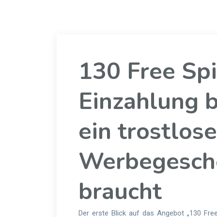
130 Free Sp
Einzahlung b
ein trostlos
Werbegesche
braucht
Der erste Blick auf das Angebot „130 Free