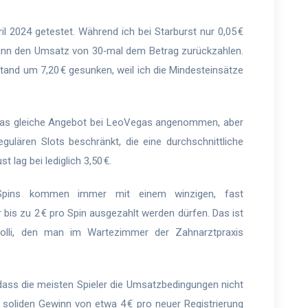
il 2024 getestet. Während ich bei Starburst nur 0,05 €
winn den Umsatz von 30‑mal dem Betrag zurückzahlen.
and um 7,20 € gesunken, weil ich die Mindesteinsätze
 das gleiche Angebot bei LeoVegas angenommen, aber
gulären Slots beschränkt, die eine durchschnittliche
 lag bei lediglich 3,50 €.
“‑Spins kommen immer mit einem winzigen, fast
bis zu 2 € pro Spin ausgezahlt werden dürfen. Das ist
Lolli, den man im Wartezimmer der Zahnarztpraxis
dass die meisten Spieler die Umsatzbedingungen nicht
m soliden Gewinn von etwa 4 € pro neuer Registrierung