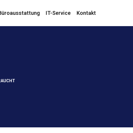
Büroausstattung
IT-Service
Kontakt
BRAUCHT