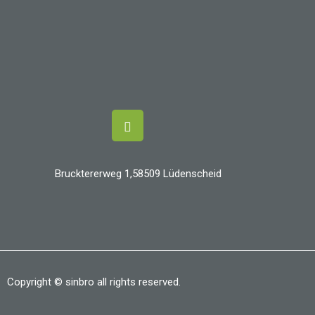
Brucktererweg 1,58509 Lüdenscheid
Copyright © sinbro all rights reserved.