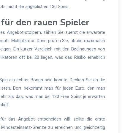
ts, nicht die angeblichen 130 Spins.
 für den rauen Spieler
es Angebot stolpern, zählen Sie zuerst die erwartete
msatz‑Multiplikator. Dann prüfen Sie, ob die maximalen
eigen. Ein kurzer Vergleich mit den Bedingungen von
ikatoren oft bei 20 liegen, was das Risiko erheblich
“‑Spin ein echter Bonus sein könnte: Denken Sie an die
le bieten. Dort bekommt man für jeden Euro, den man
 mehr als das, was man bei 130 Free Spins je erwarten
tigt.
für das Angebot entscheiden will, sollte die erste
 Mindesteinsatz‑Grenze zu erreichen und gleichzeitig