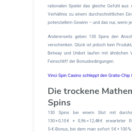
rationalen Spieler das gleiche Gefühl aus:
Verhältnis zu einem durchschnittlichen Ein
potenziellem Gewinn – und das nur, wenn jede
Andererseits geben 130 Spins den Ansch
verschenken. Glück ist jedoch kein Produk
Betway und Unibet laufen mit ähnlichen Ve
Feinschliff der Bonusbedingungen.
Vinci Spin Casino schleppt den Gratis‑Chip
Die trockene Mathem
Spins
130 Spins bei einem Slot mit durchsc
130 × 0,10 € × 0,96 ≈ 12,48 € erwartet
5‑€‑Bonus, bei dem man sofort 5 € + 100 %