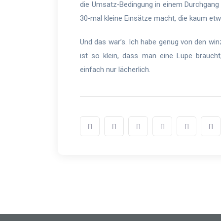
die Umsatz‑Bedingung in einem Durchgang z
30‑mal kleine Einsätze macht, die kaum etw
Und das war’s. Ich habe genug von den win
ist so klein, dass man eine Lupe braucht
einfach nur lächerlich.