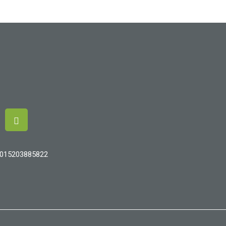
015203885822