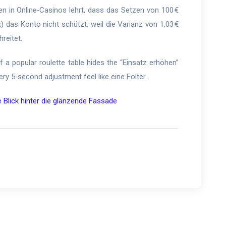
en in Online‑Casinos lehrt, dass das Setzen von 100 €
das Konto nicht schützt, weil die Varianz von 1,03 €
reitet.
f a popular roulette table hides the “Einsatz erhöhen”
ery 5‑second adjustment feel like eine Folter.
 Blick hinter die glänzende Fassade