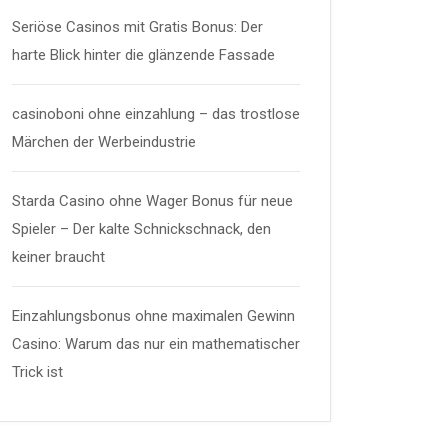
Seriöse Casinos mit Gratis Bonus: Der
harte Blick hinter die glänzende Fassade
casinoboni ohne einzahlung – das trostlose
Märchen der Werbeindustrie
Starda Casino ohne Wager Bonus für neue
Spieler – Der kalte Schnickschnack, den
keiner braucht
Einzahlungsbonus ohne maximalen Gewinn
Casino: Warum das nur ein mathematischer
Trick ist