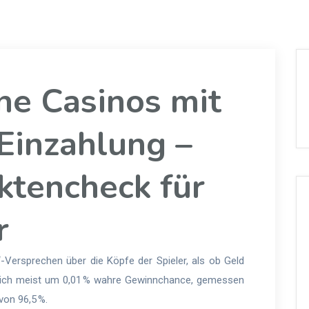
ne Casinos mit
Einzahlung –
ktencheck für
r
“-Versprechen über die Köpfe der Spieler, als ob Geld
 sich meist um 0,01 % wahre Gewinnchance, gemessen
von 96,5 %.