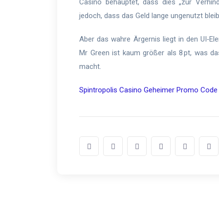
Casino behauptet, dass dies „zur Verhind
jedoch, dass das Geld lange ungenutzt bleib
Aber das wahre Ärgernis liegt in den UI‑E
Mr Green ist kaum größer als 8 pt, was d
macht.
Spintropolis Casino Geheimer Promo Code O