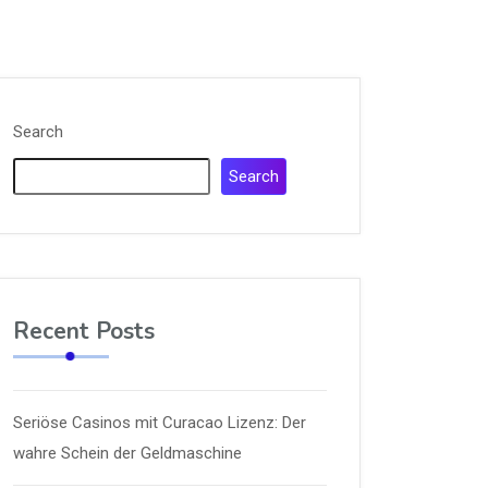
Search
Search
Recent Posts
Seriöse Casinos mit Curacao Lizenz: Der
wahre Schein der Geldmaschine