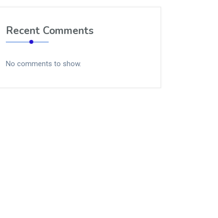
Recent Comments
No comments to show.