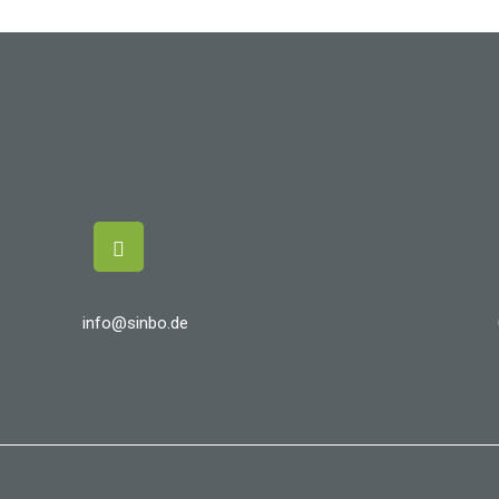
info@sinbo.de