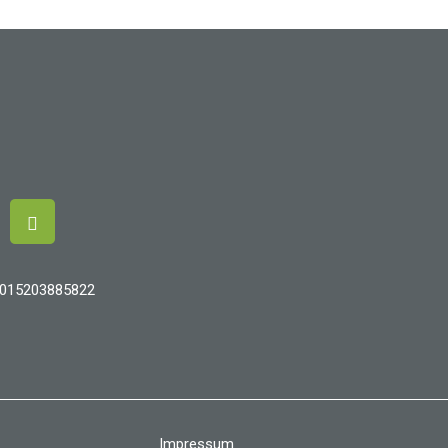
015203885822
Impressum