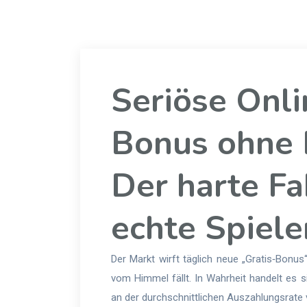
Seriöse Onli
Bonus ohne 
Der harte Fa
echte Spiele
Der Markt wirft täglich neue „Gratis‑Bonus
vom Himmel fällt. In Wahrheit handelt es
an der durchschnittlichen Auszahlungsrate 