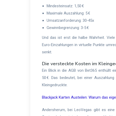
Mindesteinsatz: 1,50 €
Maximale Auszahlung: 5 €
Umsatzanforderung: 30‑45x
Gewinnbegrenzung: 3‑5 €
Und das ist erst die halbe Wahrheit. Viel
Euro‑Einzahlungen in virtuelle Punkte umre
senkt.
Die versteckte Kosten im Kleinge
Ein Blick in die AGB von Bet365 enthüllt e
50 €. Das bedeutet, bei einer Auszahlung 
Kleingedruckte.
Blackjack Karten Austeilen: Warum das eige
Andersherum, bei LeoVegas gibt es eine 