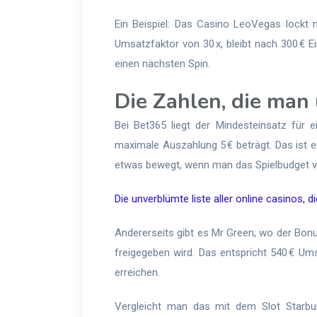
Ein Beispiel: Das Casino LeoVegas lockt
Umsatzfaktor von 30 x, bleibt nach 300 € E
einen nächsten Spin.
Die Zahlen, die man
Bei Bet365 liegt der Mindesteinsatz für 
maximale Auszahlung 5 € beträgt. Das ist e
etwas bewegt, wenn man das Spielbudget vo
Die unverblümte liste aller online casinos, d
Andererseits gibt es Mr Green, wo der Bonu
freigegeben wird. Das entspricht 540 € Ums
erreichen.
Vergleicht man das mit dem Slot Starburs