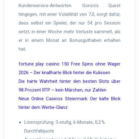
Kundenservice‑Antworten. Gonzo’s Quest
hingegen, mit einer Volatilität von 7,0, sorgt dafür,
dass selbst ein Spieler, der nur 5 € pro Session
setzt, in einer Woche mehr Verluste sammelt, als
er in einem Monat an Bonusguthaben erhalten
hat.
fortune play casino 150 Free Spins ohne Wager
2026 – Der knallharte Blick hinter die Kulissen
Die harte Wahrheit hinter den besten Slots über
98 Prozent RTP – kein Märchen, nur Zahlen
Neue Online Casinos Steiermark: Der kalte Blick
hinter dem Werbe‑Glanz
Lizenzprüfung: 3‑stufig, 6‑Monate, 0,2 %
Durchfallquote