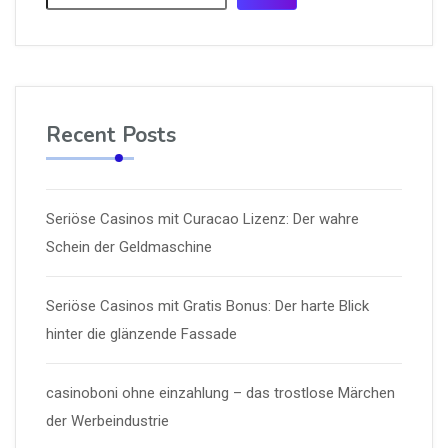
Recent Posts
Seriöse Casinos mit Curacao Lizenz: Der wahre
Schein der Geldmaschine
Seriöse Casinos mit Gratis Bonus: Der harte Blick
hinter die glänzende Fassade
casinoboni ohne einzahlung – das trostlose Märchen
der Werbeindustrie