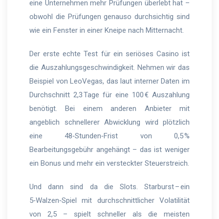
eine Unternehmen mehr Prüfungen überlebt hat –
obwohl die Prüfungen genauso durchsichtig sind
wie ein Fenster in einer Kneipe nach Mitternacht.
Der erste echte Test für ein seriöses Casino ist
die Auszahlungsgeschwindigkeit. Nehmen wir das
Beispiel von LeoVegas, das laut interner Daten im
Durchschnitt 2,3 Tage für eine 100 € Auszahlung
benötigt. Bei einem anderen Anbieter mit
angeblich schnellerer Abwicklung wird plötzlich
eine 48‑Stunden‑Frist von 0,5 %
Bearbeitungsgebühr angehängt – das ist weniger
ein Bonus und mehr ein versteckter Steuerstreich.
Und dann sind da die Slots. Starburst – ein
5‑Walzen‑Spiel mit durchschnittlicher Volatilität
von 2,5 – spielt schneller als die meisten