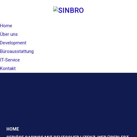
Home
Über uns
Development
Büroausstattung
IT-Service
Kontakt
HOME