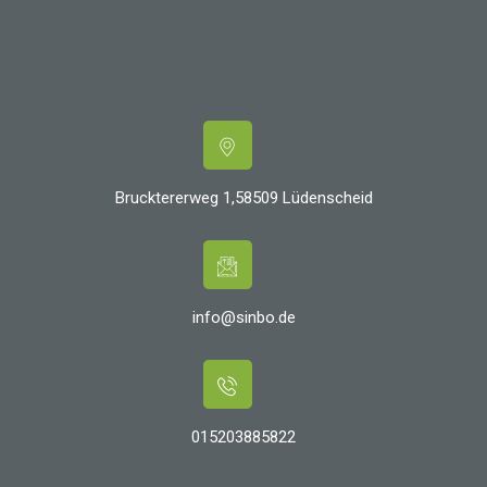
Brucktererweg 1,58509 Lüdenscheid
info@sinbo.de
015203885822