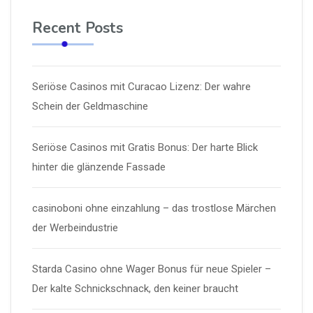
Recent Posts
Seriöse Casinos mit Curacao Lizenz: Der wahre
Schein der Geldmaschine
Seriöse Casinos mit Gratis Bonus: Der harte Blick
hinter die glänzende Fassade
casinoboni ohne einzahlung – das trostlose Märchen
der Werbeindustrie
Starda Casino ohne Wager Bonus für neue Spieler –
Der kalte Schnickschnack, den keiner braucht