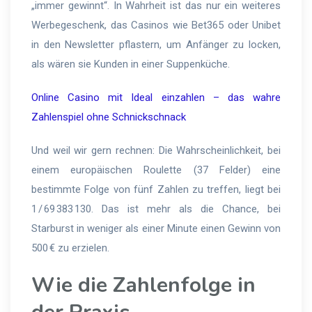
„immer gewinnt“. In Wahrheit ist das nur ein weiteres
Werbegeschenk, das Casinos wie Bet365 oder Unibet
in den Newsletter pflastern, um Anfänger zu locken,
als wären sie Kunden in einer Suppenküche.
Online Casino mit Ideal einzahlen – das wahre
Zahlenspiel ohne Schnickschnack
Und weil wir gern rechnen: Die Wahrscheinlichkeit, bei
einem europäischen Roulette (37 Felder) eine
bestimmte Folge von fünf Zahlen zu treffen, liegt bei
1 / 69 383 130. Das ist mehr als die Chance, bei
Starburst in weniger als einer Minute einen Gewinn von
500 € zu erzielen.
Wie die Zahlenfolge in