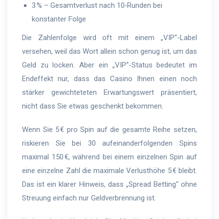
3 % – Gesamtverlust nach 10‑Runden bei
konstanter Folge
Die Zahlenfolge wird oft mit einem „VIP“-Label
versehen, weil das Wort allein schon genug ist, um das
Geld zu locken. Aber ein „VIP“-Status bedeutet im
Endeffekt nur, dass das Casino Ihnen einen noch
stärker gewichteteten Erwartungswert präsentiert,
nicht dass Sie etwas geschenkt bekommen.
Wenn Sie 5 € pro Spin auf die gesamte Reihe setzen,
riskieren Sie bei 30 aufeinanderfolgenden Spins
maximal 150 €, während bei einem einzelnen Spin auf
eine einzelne Zahl die maximale Verlusthöhe 5 € bleibt.
Das ist ein klarer Hinweis, dass „Spread Betting“ ohne
Streuung einfach nur Geldverbrennung ist.