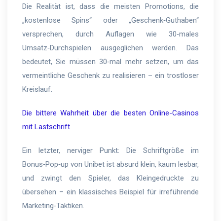
Die Realität ist, dass die meisten Promotions, die
„kostenlose Spins“ oder „Geschenk‑Guthaben“
versprechen, durch Auflagen wie 30‑males
Umsatz‑Durchspielen ausgeglichen werden. Das
bedeutet, Sie müssen 30‑mal mehr setzen, um das
vermeintliche Geschenk zu realisieren – ein trostloser
Kreislauf.
Die bittere Wahrheit über die besten Online-Casinos
mit Lastschrift
Ein letzter, nerviger Punkt: Die Schriftgröße im
Bonus‑Pop‑up von Unibet ist absurd klein, kaum lesbar,
und zwingt den Spieler, das Kleingedruckte zu
übersehen – ein klassisches Beispiel für irreführende
Marketing‑Taktiken.