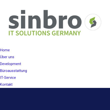
Home
Über uns
Development
Büroausstattung
IT-Service
Kontakt