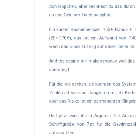
Schnäppchen, aber rechnest du das durch,
du das Geld am Tisch ausgibst.
Ein kurzer Rechenbeispiel: 100 € Bonus + 1
(20 × 370 €), das ist ein Aufwand von 7
wenn das Glück zufällig auf deiner Seite ist.
And the casino still makes money, weil das 
übersteigt.
Für die, die denken, sie könnten das System 
Zahlen ist wie das Jonglieren mit 37 Kett
aber das Risiko ist ein permanentes Klingel
Und jetzt wirklich ein Ärgernis: Die Anze
Schriftgröße von 7 pt für die Gewinnza
aufzusetzen.