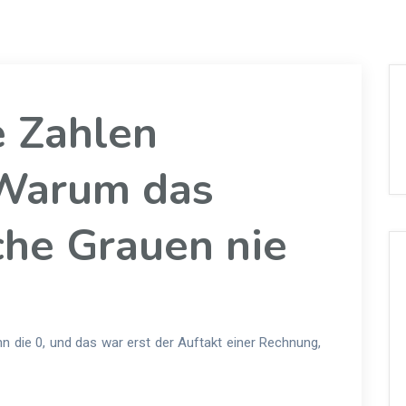
e Zahlen
 Warum das
he Grauen nie
nn die 0, und das war erst der Auftakt einer Rechnung,