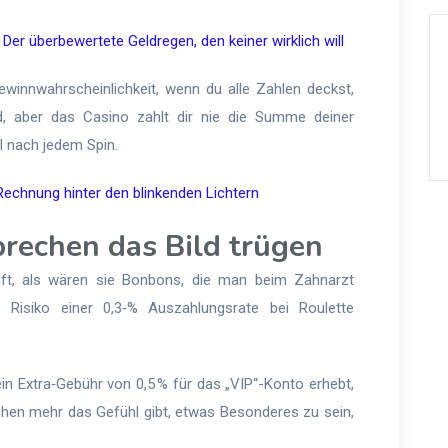
Der überbewertete Geldregen, den keiner wirklich will
ewinnwahrscheinlichkeit, wenn du alle Zahlen deckst,
nd, aber das Casino zahlt dir nie die Summe deiner
l nach jedem Spin.
Rechnung hinter den blinkenden Lichtern
prechen das Bild trügen
Luft, als wären sie Bonbons, die man beim Zahnarzt
s Risiko einer 0,3‑% Auszahlungsrate bei Roulette
n Extra‑Gebühr von 0,5 % für das „VIP“-Konto erhebt,
schen mehr das Gefühl gibt, etwas Besonderes zu sein,