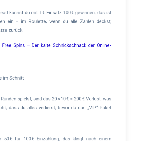
Dead kannst du mit 1 € Einsatz 100 € gewinnen, das ist
lten ein – im Roulette, wenn du alle Zahlen deckst,
tze zurück.
Free Spins – Der kalte Schnickschnack der Online-
e im Schnitt
 Runden spielst, sind das 20 × 10 € = 200 € Verlust, was
öht, dass du alles verlierst, bevor du das „VIP“-Paket
 50 € für 100 € Einzahlung, das klingt nach einem