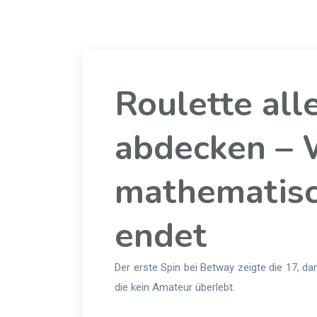
Roulette all
abdecken –
mathematisc
endet
Der erste Spin bei Betway zeigte die 17, da
die kein Amateur überlebt.