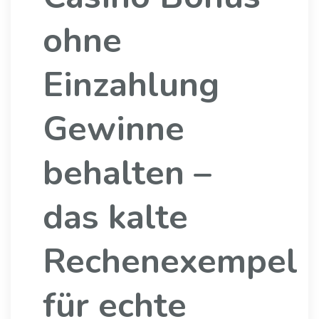
ohne
Einzahlung
Gewinne
behalten –
das kalte
Rechenexempel
für echte