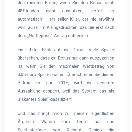
den meisten Fällen, wenn Sie den Bonus nach
48 Stunden nicht ausnutzen, verfällt er
automatisch – ein stiller Killer, der nie erwähnt
wird, außer im Kleingedruckten, das Sie erst nach
dem „No‑Deposit“-Antrag entdecken.
Ein letzter Blick auf die Praxis: Viele Spieler
übersehen, dass ein Bonus nur dann auszuzahlen
ist, wenn Sie den maximalen Wettbetrag von
0,05 € pro Spin einhalten. Überschreiten Sie diesen
Betrag um nur 0,01 €, wird die gesamte
Auszahlung gesperrt, weil das System das als
„riskantes Spiel“ klassifiziert.
Und das bringt mich zu meinem eigentlichen
Ärgernis: Warum zum Teufel hat das
Spiel‑Interface von Richard Casino die