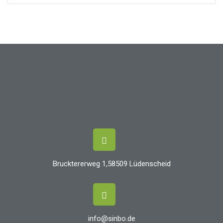
Brucktererweg 1,58509 Lüdenscheid
info@sinbo.de