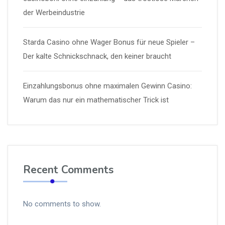
der Werbeindustrie
Starda Casino ohne Wager Bonus für neue Spieler –
Der kalte Schnickschnack, den keiner braucht
Einzahlungsbonus ohne maximalen Gewinn Casino:
Warum das nur ein mathematischer Trick ist
Recent Comments
No comments to show.