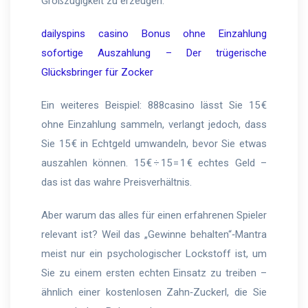
Großzügigkeit zu erzeugen.
dailyspins casino Bonus ohne Einzahlung
sofortige Auszahlung – Der trügerische
Glücksbringer für Zocker
Ein weiteres Beispiel: 888casino lässt Sie 15 €
ohne Einzahlung sammeln, verlangt jedoch, dass
Sie 15 € in Echtgeld umwandeln, bevor Sie etwas
auszahlen können. 15 € ÷ 15 = 1 € echtes Geld –
das ist das wahre Preis­verhältnis.
Aber warum das alles für einen erfahrenen Spieler
relevant ist? Weil das „Gewinne behalten“‑Mantra
meist nur ein psychologischer Lockstoff ist, um
Sie zu einem ersten echten Einsatz zu treiben –
ähnlich einer kostenlosen Zahn‑Zuckerl, die Sie