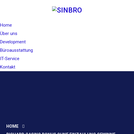
Home
Über uns
Development
Büroausstattung
IT-Service
Kontakt
HOME