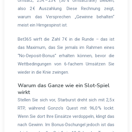
Umsatz, 25 € – 23 € (30 % Umsatzrate) bleiben,
also 2 € Auszahlung. Diese Rechnung zeigt,
warum das Versprechen „Gewinne behalten“
meist ein Hirngespinst ist.
Bet365 wirft die Zahl 7 € in die Runde – das ist
das Maximum, das Sie jemals im Rahmen eines
“No‑Deposit‑Bonus” erhalten können, bevor die
Wettbedingungen von 6‑fachem Umsätzen Sie
wieder in die Knie zwingen.
Warum das Ganze wie ein Slot‑Spiel
wirkt
Stellen Sie sich vor, Starburst dreht sich mit 2,5 x
RTP, während Gonzo’s Quest mit 96,0 % lockt.
Wenn Sie dort Ihre Einsätze verdoppeln, klingt das
nach Gewinn. Im Bonus‑Dschungel jedoch ist das