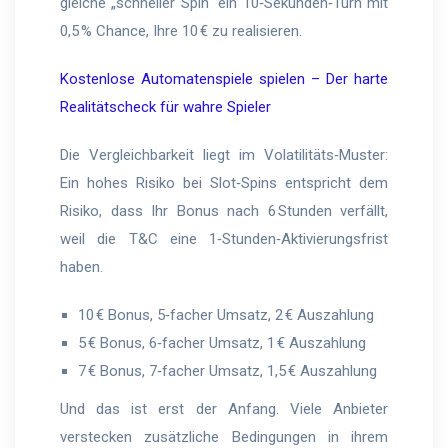
gleiche „schneller Spin“ ein 10‑Sekunden‑Turn mit
0,5 % Chance, Ihre 10 € zu realisieren.
Kostenlose Automatenspiele spielen – Der harte
Realitätscheck für wahre Spieler
Die Vergleichbarkeit liegt im Volatilitäts‑Muster:
Ein hohes Risiko bei Slot‑Spins entspricht dem
Risiko, dass Ihr Bonus nach 6 Stunden verfällt,
weil die T&C eine 1‑Stunden‑Aktivierungsfrist
haben.
10 € Bonus, 5‑facher Umsatz, 2 € Auszahlung
5 € Bonus, 6‑facher Umsatz, 1 € Auszahlung
7 € Bonus, 7‑facher Umsatz, 1,5 € Auszahlung
Und das ist erst der Anfang. Viele Anbieter
verstecken zusätzliche Bedingungen in ihrem