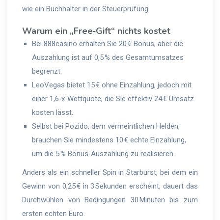
wie ein Buchhalter in der Steuerprüfung.
Warum ein „Free‑Gift“ nichts kostet
Bei 888casino erhalten Sie 20 € Bonus, aber die
Auszahlung ist auf 0,5 % des Gesamtumsatzes
begrenzt.
LeoVegas bietet 15 € ohne Einzahlung, jedoch mit
einer 1,6‑x‑Wettquote, die Sie effektiv 24 € Umsatz
kosten lässt.
Selbst bei Pozido, dem vermeintlichen Helden,
brauchen Sie mindestens 10 € echte Einzahlung,
um die 5 % Bonus‑Auszahlung zu realisieren.
Anders als ein schneller Spin in Starburst, bei dem ein
Gewinn von 0,25 € in 3 Sekunden erscheint, dauert das
Durchwühlen von Bedingungen 30 Minuten bis zum
ersten echten Euro.