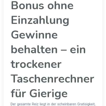
Bonus ohne
Einzahlung
Gewinne
behalten – ein
trockener
Taschenrechner
für Gierige
Der gesamte Reiz liegt in der scheinbaren Gratisigkeit,