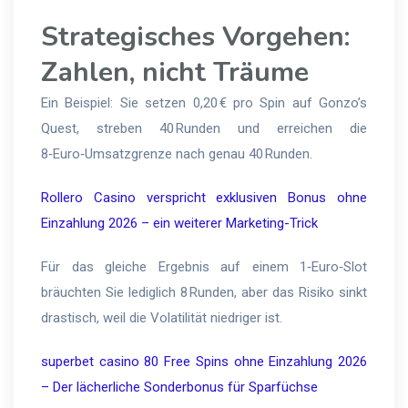
Strategisches Vorgehen:
Zahlen, nicht Träume
Ein Beispiel: Sie setzen 0,20 € pro Spin auf Gonzo’s
Quest, streben 40 Runden und erreichen die
8‑Euro‑Umsatzgrenze nach genau 40 Runden.
Rollero Casino verspricht exklusiven Bonus ohne
Einzahlung 2026 – ein weiterer Marketing-Trick
Für das gleiche Ergebnis auf einem 1‑Euro‑Slot
bräuchten Sie lediglich 8 Runden, aber das Risiko sinkt
drastisch, weil die Volatilität niedriger ist.
superbet casino 80 Free Spins ohne Einzahlung 2026
– Der lächerliche Sonderbonus für Sparfüchse