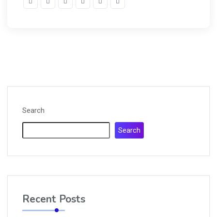
Search
Search
Recent Posts