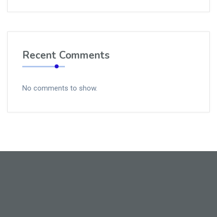
Recent Comments
No comments to show.