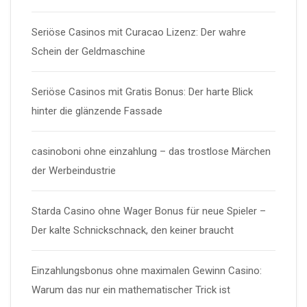
Seriöse Casinos mit Curacao Lizenz: Der wahre
Schein der Geldmaschine
Seriöse Casinos mit Gratis Bonus: Der harte Blick
hinter die glänzende Fassade
casinoboni ohne einzahlung – das trostlose Märchen
der Werbeindustrie
Starda Casino ohne Wager Bonus für neue Spieler –
Der kalte Schnickschnack, den keiner braucht
Einzahlungsbonus ohne maximalen Gewinn Casino:
Warum das nur ein mathematischer Trick ist