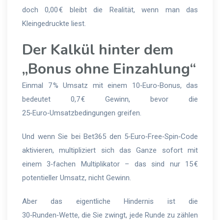
doch 0,00 € bleibt die Realität, wenn man das
Kleingedruckte liest.
Der Kalkül hinter dem
„Bonus ohne Einzahlung“
Einmal 7 % Umsatz mit einem 10‑Euro‑Bonus, das
bedeutet 0,7 € Gewinn, bevor die
25‑Euro‑Umsatzbedingungen greifen.
Und wenn Sie bei Bet365 den 5‑Euro‑Free‑Spin‑Code
aktivieren, multipliziert sich das Ganze sofort mit
einem 3‑fachen Multiplikator – das sind nur 15 €
potentieller Umsatz, nicht Gewinn.
Aber das eigentliche Hindernis ist die
30‑Runden‑Wette, die Sie zwingt, jede Runde zu zählen