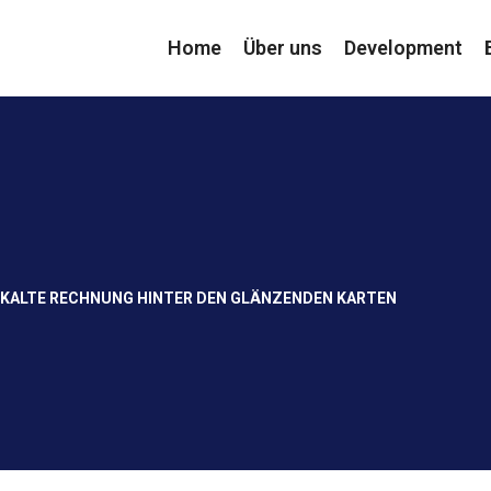
Home
Über uns
Development
E KALTE RECHNUNG HINTER DEN GLÄNZENDEN KARTEN