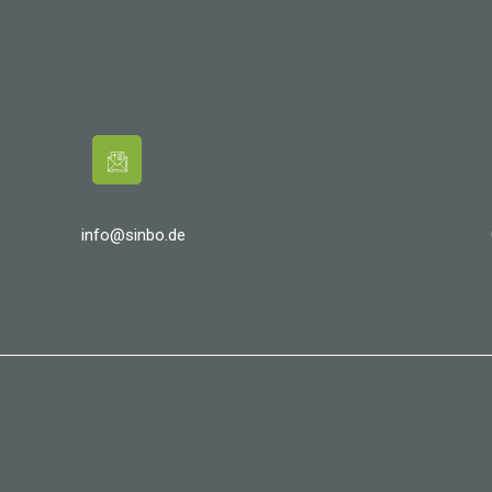
info@sinbo.de