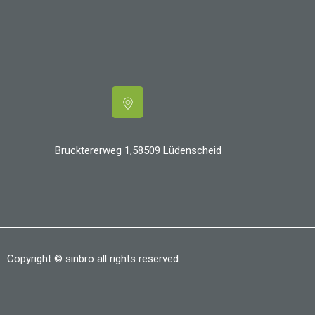
Brucktererweg 1,58509 Lüdenscheid
Copyright © sinbro all rights reserved.