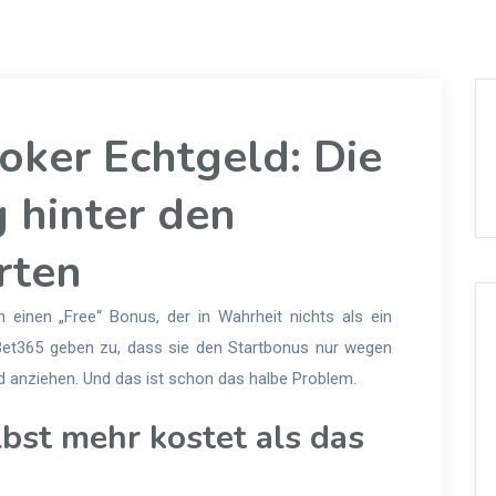
oker Echtgeld: Die
 hinter den
rten
in einen „Free“ Bonus, der in Wahrheit nichts als ein
Bet365 geben zu, dass sie den Startbonus nur wegen
d anziehen. Und das ist schon das halbe Problem.
bst mehr kostet als das