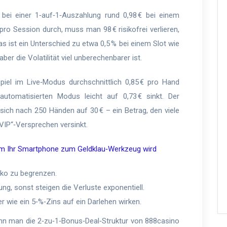
 bei einer 1‑auf‑1‑Auszahlung rund 0,98 € bei einem
ro Session durch, muss man 98 € risikofrei verlieren,
as ist ein Unterschied zu etwa 0,5 % bei einem Slot wie
aber die Volatilität viel unberechenbarer ist.
piel im Live‑Modus durchschnittlich 0,85 € pro Hand
automatisierten Modus leicht auf 0,73 € sinkt. Der
ich nach 250 Händen auf 30 € – ein Betrag, den viele
„VIP“‑Versprechen versinkt.
um Ihr Smartphone zum Geldklau‑Werkzeug wird
iko zu begrenzen.
ng, sonst steigen die Verluste exponentiell.
 wie ein 5‑%‑Zins auf ein Darlehen wirken.
enn man die 2‑zu‑1‑Bonus‑Deal‑Struktur von 888casino