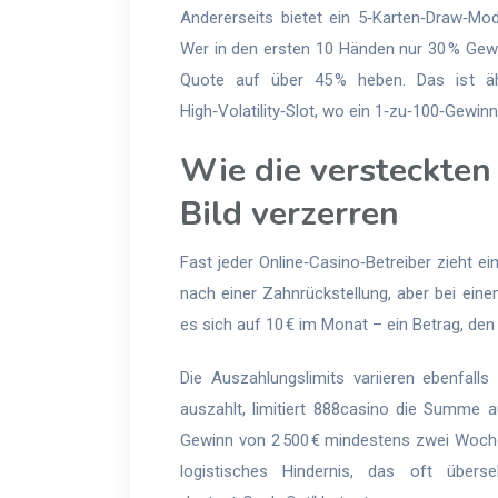
Andererseits bietet ein 5‑Karten‑Draw‑Mod
Wer in den ersten 10 Händen nur 30 % Gewin
Quote auf über 45 % heben. Das ist äh
High‑Volatility‑Slot, wo ein 1‑zu‑100‑Gewin
Wie die versteckte
Bild verzerren
Fast jeder Online‑Casino‑Betreiber zieht ei
nach einer Zahnrückstellung, aber bei ein
es sich auf 10 € im Monat – ein Betrag, den s
Die Auszahlungslimits variieren ebenfal
auszahlt, limitiert 888casino die Summe a
Gewinn von 2 500 € mindestens zwei Woche
logistisches Hindernis, das oft über