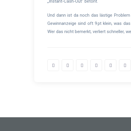
„Instant‑Cash‑Out“ betont.
Und dann ist da noch das lästige Problem d
Gewinnanzeige sind oft 9 pt klein, was da
Wer das nicht bemerkt, verliert schneller, we