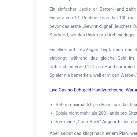
Ein einfacher Jacks or Better‑Hand zahlt
Einsatz von 1 €. Rechnet man das 100‑mal p
bevor das erste „Gewinn‑Signal“ leuchtet. D
Starburst, wo das Risiko pro Dreh niedriger, 
Ein Blick auf LeoVegas zeigt, dass das S
einbringt, während das gleiche Geld im 
Unterschied von 0,12 € pro Hand summiert s
Spieler nie bemerken, weil er in den Werbe‑
Live Casino Echtgeld Handyrechnung: War
Setze maximal 5 € pro Hand, um das Ris
Spiele nicht mehr als 200 Hände pro Sitzu
Vermeide „Cash‑Back“ Angebote, die eher
Aber selbst das klingt nach einem Plan, w