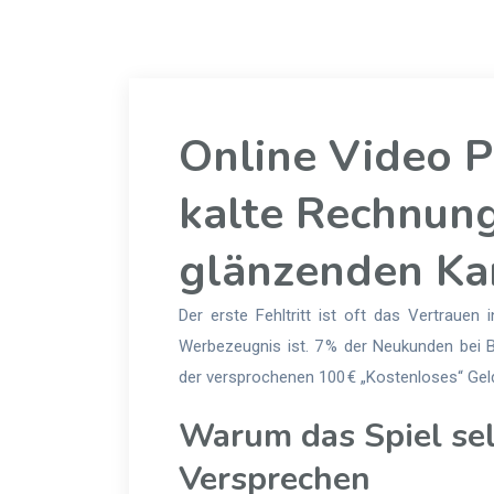
Online Video P
kalte Rechnung
glänzenden Ka
Der erste Fehltritt ist oft das Vertrauen 
Werbezeugnis ist. 7 % der Neukunden bei 
der versprochenen 100 € „Kostenloses“ Gel
Warum das Spiel sel
Versprechen