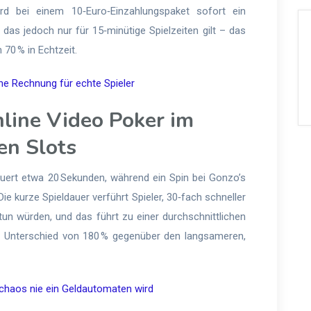
rd bei einem 10‑Euro‑Einzahlungspaket sofort ein
 das jedoch nur für 15‑minütige Spielzeiten gilt – das
 70 % in Echtzeit.
ne Rechnung für echte Spieler
line Video Poker im
en Slots
uert etwa 20 Sekunden, während ein Spin bei Gonzo’s
ie kurze Spieldauer verführt Spieler, 30‑fach schneller
 tun würden, und das führt zu einer durchschnittlichen
in Unterschied von 180 % gegenüber den langsameren,
haos nie ein Geldautomaten wird