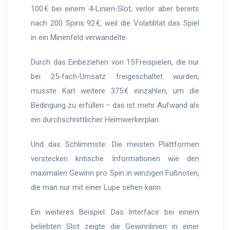
100 € bei einem 4‑Linien‑Slot, verlor aber bereits
nach 200 Spins 92 €, weil die Volatilität das Spiel
in ein Minenfeld verwandelte.
Durch das Einbeziehen von 15 Freispielen, die nur
bei 25‑fach‑Umsatz freigeschaltet wurden,
musste Karl weitere 375 € einzahlen, um die
Bedingung zu erfüllen – das ist mehr Aufwand als
ein durchschnittlicher Heimwerkerplan.
Und das Schlimmste: Die meisten Plattformen
verstecken kritische Informationen wie den
maximalen Gewinn pro Spin in winzigen Fußnoten,
die man nur mit einer Lupe sehen kann.
Ein weiteres Beispiel: Das Interface bei einem
beliebten Slot zeigte die Gewinnlinien in einer