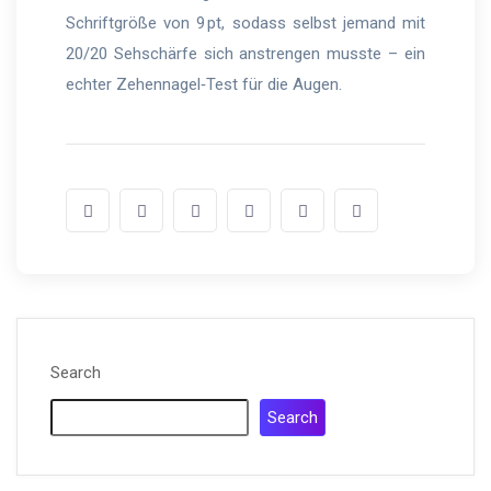
Schriftgröße von 9 pt, sodass selbst jemand mit
20/20 Sehschärfe sich anstrengen musste – ein
echter Zehennagel‑Test für die Augen.
Search
Search