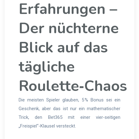
Erfahrungen –
Der nüchterne
Blick auf das
tägliche
Roulette‑Chaos
Die meisten Spieler glauben, 5 % Bonus sei ein
Geschenk, aber das ist nur ein mathematischer
Trick, den Bet365 mit einer vier‑seitigen
„Freispiel“-Klausel versteckt.