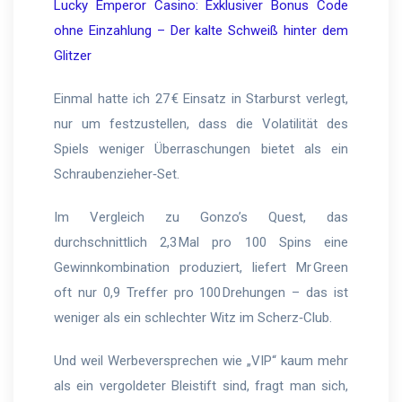
Lucky Emperor Casino: Exklusiver Bonus Code
ohne Einzahlung – Der kalte Schweiß hinter dem
Glitzer
Einmal hatte ich 27 € Einsatz in Starburst verlegt,
nur um festzustellen, dass die Volatilität des
Spiels weniger Überraschungen bietet als ein
Schraubenzieher‑Set.
Im Vergleich zu Gonzo’s Quest, das
durchschnittlich 2,3 Mal pro 100 Spins eine
Gewinnkombination produziert, liefert Mr Green
oft nur 0,9 Treffer pro 100 Drehungen – das ist
weniger als ein schlechter Witz im Scherz‑Club.
Und weil Werbeversprechen wie „VIP“ kaum mehr
als ein vergoldeter Bleistift sind, fragt man sich,