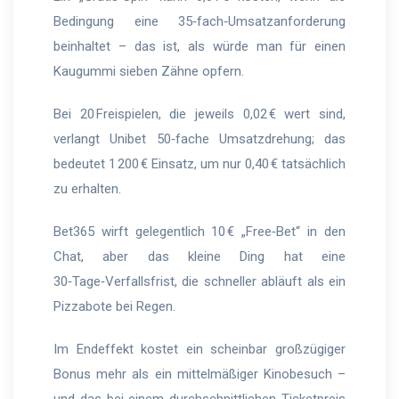
Bedingung eine 35‑fach‑Umsatzanforderung
beinhaltet – das ist, als würde man für einen
Kaugummi sieben Zähne opfern.
Bei 20 Freispielen, die jeweils 0,02 € wert sind,
verlangt Unibet 50‑fache Umsatzdrehung; das
bedeutet 1 200 € Einsatz, um nur 0,40 € tatsächlich
zu erhalten.
Bet365 wirft gelegentlich 10 € „Free‑Bet“ in den
Chat, aber das kleine Ding hat eine
30‑Tage‑Verfallsfrist, die schneller abläuft als ein
Pizzabote bei Regen.
Im Endeffekt kostet ein scheinbar großzügiger
Bonus mehr als ein mittelmäßiger Kinobesuch –