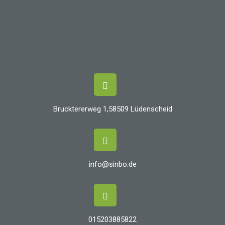
Brucktererweg 1,58509 Lüdenscheid
info@sinbo.de
015203885822