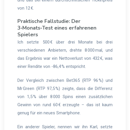
und das bei einem durchschnittlichen Ticketpreis
von 12 €.
Praktische Fallstudie: Der
3‑Monats‑Test eines erfahrenen
Spielers
Ich setzte 500 € über drei Monate bei drei
verschiedenen Anbietern, drehte 8 000 mal, und
das Ergebnis war ein Nettoverlust von 432 €, was
einer Rendite von -86,4 % entspricht.
Der Vergleich zwischen Bet365 (RTP 96 %) und
Mr Green (RTP 97,5 %) zeigte, dass die Differenz
von 1,5 % über 8 000 Spins einen zusätzlichen
Gewinn von rund 60 € erzeugte – das ist kaum
genug für ein neues Smartphone.
Ein anderer Spieler, nennen wir ihn Karl, setzte