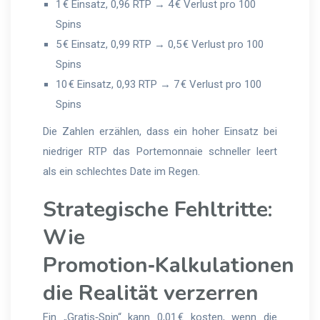
1 € Einsatz, 0,96 RTP → 4 € Verlust pro 100
Spins
5 € Einsatz, 0,99 RTP → 0,5 € Verlust pro 100
Spins
10 € Einsatz, 0,93 RTP → 7 € Verlust pro 100
Spins
Die Zahlen erzählen, dass ein hoher Einsatz bei
niedriger RTP das Portemonnaie schneller leert
als ein schlechtes Date im Regen.
Strategische Fehltritte:
Wie
Promotion‑Kalkulationen
die Realität verzerren
Ein „Gratis‑Spin“ kann 0,01 € kosten, wenn die