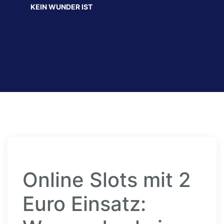
KEIN WUNDER IST
Online Slots mit 2
Euro Einsatz: