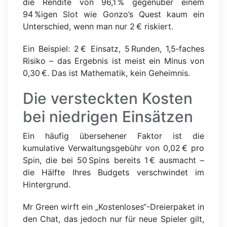
die Rendite von 96,1 % gegenüber einem
94 %igen Slot wie Gonzo’s Quest kaum ein
Unterschied, wenn man nur 2 € riskiert.
Ein Beispiel: 2 € Einsatz, 5 Runden, 1,5‑faches
Risiko – das Ergebnis ist meist ein Minus von
0,30 €. Das ist Mathematik, kein Geheimnis.
Die versteckten Kosten
bei niedrigen Einsätzen
Ein häufig übersehener Faktor ist die
kumulative Verwaltungsgebühr von 0,02 € pro
Spin, die bei 50 Spins bereits 1 € ausmacht –
die Hälfte Ihres Budgets verschwindet im
Hintergrund.
Mr Green wirft ein „Kostenloses“-Dreierpaket in
den Chat, das jedoch nur für neue Spieler gilt,