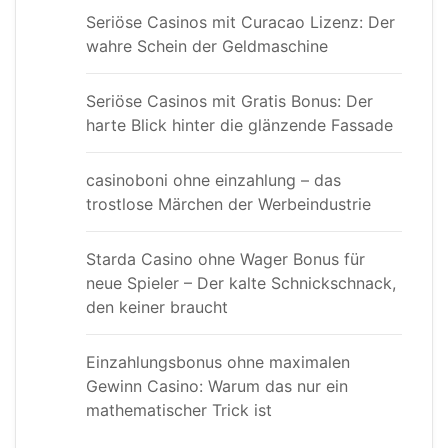
Seriöse Casinos mit Curacao Lizenz: Der
wahre Schein der Geldmaschine
Seriöse Casinos mit Gratis Bonus: Der
harte Blick hinter die glänzende Fassade
casinoboni ohne einzahlung – das
trostlose Märchen der Werbeindustrie
Starda Casino ohne Wager Bonus für
neue Spieler – Der kalte Schnickschnack,
den keiner braucht
Einzahlungsbonus ohne maximalen
Gewinn Casino: Warum das nur ein
mathematischer Trick ist