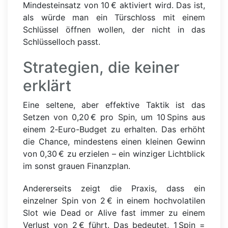
Mindesteinsatz von 10 € aktiviert wird. Das ist,
als würde man ein Türschloss mit einem
Schlüssel öffnen wollen, der nicht in das
Schlüsselloch passt.
Strategien, die keiner
erklärt
Eine seltene, aber effektive Taktik ist das
Setzen von 0,20 € pro Spin, um 10 Spins aus
einem 2‑Euro-Budget zu erhalten. Das erhöht
die Chance, mindestens einen kleinen Gewinn
von 0,30 € zu erzielen – ein winziger Lichtblick
im sonst grauen Finanzplan.
Andererseits zeigt die Praxis, dass ein
einzelner Spin von 2 € in einem hochvolatilen
Slot wie Dead or Alive fast immer zu einem
Verlust von 2 € führt. Das bedeutet, 1 Spin =