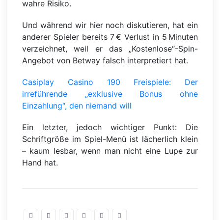
wahre Risiko.
Und während wir hier noch diskutieren, hat ein
anderer Spieler bereits 7 € Verlust in 5 Minuten
verzeichnet, weil er das „Kostenlose“-Spin-
Angebot von Betway falsch interpretiert hat.
Casiplay Casino 190 Freispiele: Der
irreführende „exklusive Bonus ohne
Einzahlung“, den niemand will
Ein letzter, jedoch wichtiger Punkt: Die
Schriftgröße im Spiel-Menü ist lächerlich klein
– kaum lesbar, wenn man nicht eine Lupe zur
Hand hat.