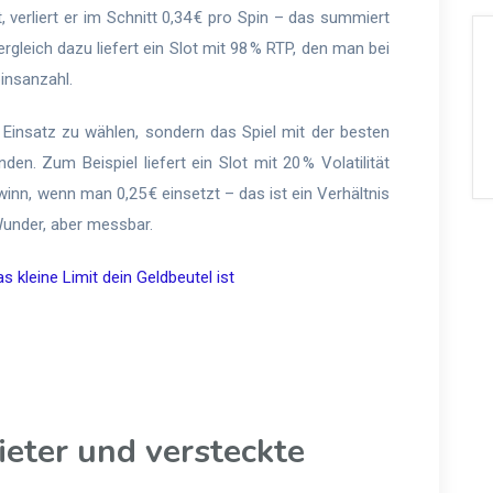
, verliert er im Schnitt 0,34 € pro Spin – das summiert
rgleich dazu liefert ein Slot mit 98 % RTP, den man bei
pinsanzahl.
en Einsatz zu wählen, sondern das Spiel mit der besten
den. Zum Beispiel liefert ein Slot mit 20 % Volatilität
inn, wenn man 0,25 € einsetzt – das ist ein Verhältnis
Wunder, aber messbar.
 kleine Limit dein Geldbeutel ist
ieter und versteckte