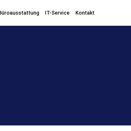
Büroausstattung
IT-Service
Kontakt