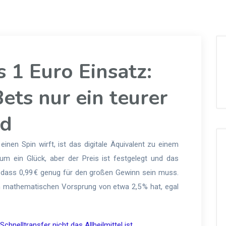
s 1 Euro Einsatz:
ets nur ein teurer
nd
einen Spin wirft, ist das digitale Äquivalent zu einem
 ein Glück, aber der Preis ist festgelegt und das
 dass 0,99 € genug für den großen Gewinn sein muss.
 mathematischen Vorsprung von etwa 2,5 % hat, egal
hnelltransfer nicht das Allheilmittel ist