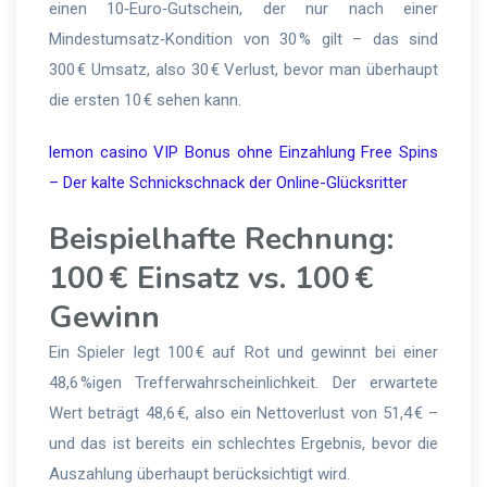
einen 10‑Euro‑Gutschein, der nur nach einer
Mindestumsatz‑Kondition von 30 % gilt – das sind
300 € Umsatz, also 30 € Verlust, bevor man überhaupt
die ersten 10 € sehen kann.
lemon casino VIP Bonus ohne Einzahlung Free Spins
– Der kalte Schnickschnack der Online-Glücksritter
Beispielhafte Rechnung:
100 € Einsatz vs. 100 €
Gewinn
Ein Spieler legt 100 € auf Rot und gewinnt bei einer
48,6 %igen Trefferwahrscheinlichkeit. Der erwartete
Wert beträgt 48,6 €, also ein Nettoverlust von 51,4 € –
und das ist bereits ein schlechtes Ergebnis, bevor die
Auszahlung überhaupt berücksichtigt wird.