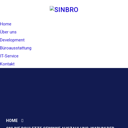
Home
Über uns
Development
Büroausstattung
IT-Service
Kontakt
HOME