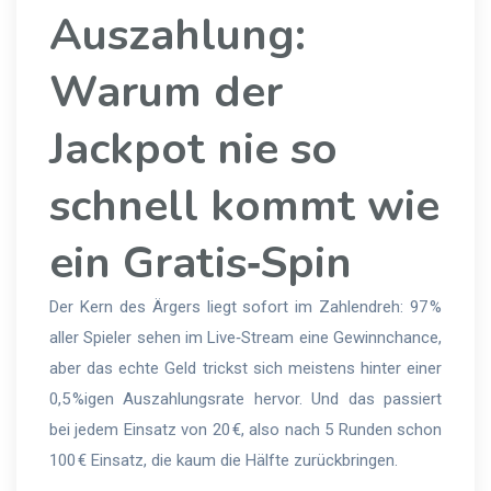
Auszahlung:
Warum der
Jackpot nie so
schnell kommt wie
ein Gratis‑Spin
Der Kern des Ärgers liegt sofort im Zahlendreh: 97 %
aller Spieler sehen im Live‑Stream eine Gewinnchance,
aber das echte Geld trickst sich meistens hinter einer
0,5 %igen Auszahlungsrate hervor. Und das passiert
bei jedem Einsatz von 20 €, also nach 5 Runden schon
100 € Einsatz, die kaum die Hälfte zurückbringen.