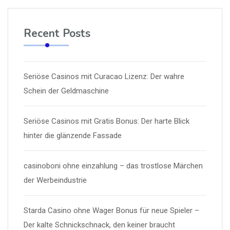
Recent Posts
Seriöse Casinos mit Curacao Lizenz: Der wahre
Schein der Geldmaschine
Seriöse Casinos mit Gratis Bonus: Der harte Blick
hinter die glänzende Fassade
casinoboni ohne einzahlung – das trostlose Märchen
der Werbeindustrie
Starda Casino ohne Wager Bonus für neue Spieler –
Der kalte Schnickschnack, den keiner braucht