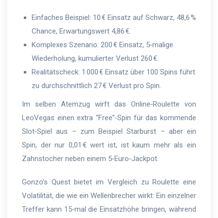
Einfaches Beispiel: 10 € Einsatz auf Schwarz, 48,6 %
Chance, Erwartungswert 4,86 €.
Komplexes Szenario: 200 € Einsatz, 5‑malige
Wiederholung, kumulierter Verlust 260 €.
Realitätscheck: 1 000 € Einsatz über 100 Spins führt
zu durchschnittlich 27 € Verlust pro Spin.
Im selben Atemzug wirft das Online‑Roulette von
LeoVegas einen extra “Free”‑Spin für das kommende
Slot‑Spiel aus – zum Beispiel Starburst – aber ein
Spin, der nur 0,01 € wert ist, ist kaum mehr als ein
Zahnstocher neben einem 5‑Euro‑Jackpot.
Gonzo’s Quest bietet im Vergleich zu Roulette eine
Volatilität, die wie ein Wellenbrecher wirkt: Ein einzelner
Treffer kann 15‑mal die Einsatzhöhe bringen, während