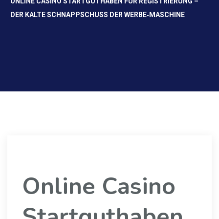
ONLINE CASINO STARTGUTHABEN FÜR REGISTRIERUNG –
DER KALTE SCHNAPPSCHUSS DER WERBE‑MASCHINE
Online Casino
Startguthaben