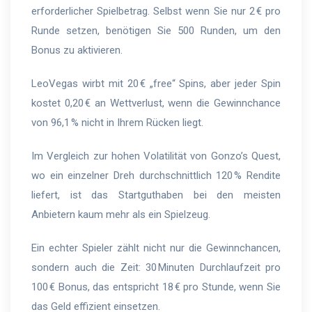
erforderlicher Spielbetrag. Selbst wenn Sie nur 2 € pro
Runde setzen, benötigen Sie 500 Runden, um den
Bonus zu aktivieren.
LeoVegas wirbt mit 20 € „free“ Spins, aber jeder Spin
kostet 0,20 € an Wettverlust, wenn die Gewinnchance
von 96,1 % nicht in Ihrem Rücken liegt.
Im Vergleich zur hohen Volatilität von Gonzo’s Quest,
wo ein einzelner Dreh durchschnittlich 120 % Rendite
liefert, ist das Startguthaben bei den meisten
Anbietern kaum mehr als ein Spielzeug.
Ein echter Spieler zählt nicht nur die Gewinnchancen,
sondern auch die Zeit: 30 Minuten Durchlaufzeit pro
100 € Bonus, das entspricht 18 € pro Stunde, wenn Sie
das Geld effizient einsetzen.