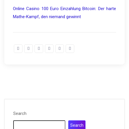
Online Casino 100 Euro Einzahlung Bitcoin: Der harte
Mathe‑Kampf, den niemand gewinnt
Search
Search