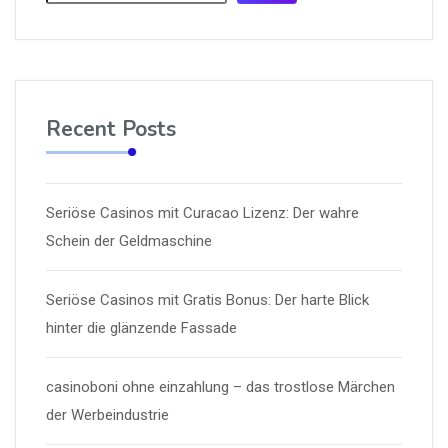
Recent Posts
Seriöse Casinos mit Curacao Lizenz: Der wahre
Schein der Geldmaschine
Seriöse Casinos mit Gratis Bonus: Der harte Blick
hinter die glänzende Fassade
casinoboni ohne einzahlung – das trostlose Märchen
der Werbeindustrie