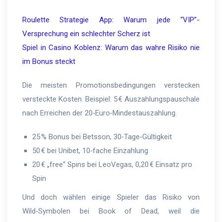
Roulette Strategie App: Warum jede “VIP”-
Versprechung ein schlechter Scherz ist
Spiel in Casino Koblenz: Warum das wahre Risiko nie
im Bonus steckt
Die meisten Promotionsbedingungen verstecken
versteckte Kosten. Beispiel: 5 € Auszahlungspauschale
nach Erreichen der 20‑Euro‑Mindestauszahlung.
25 % Bonus bei Betsson, 30‑Tage‑Gültigkeit
50 € bei Unibet, 10‑fache Einzahlung
20 € „free“ Spins bei LeoVegas, 0,20 € Einsatz pro
Spin
Und doch wählen einige Spieler das Risiko von
Wild‑Symbolen bei Book of Dead, weil die