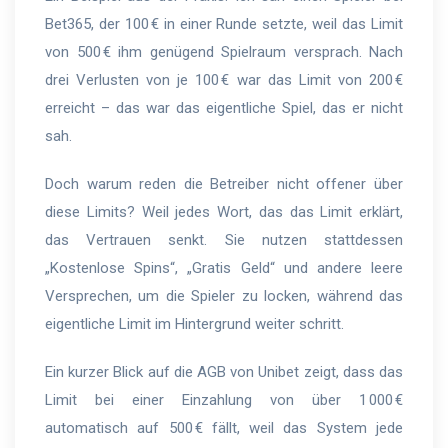
Bet365, der 100 € in einer Runde setzte, weil das Limit
von 500 € ihm genügend Spielraum versprach. Nach
drei Verlusten von je 100 € war das Limit von 200 €
erreicht – das war das eigentliche Spiel, das er nicht
sah.
Doch warum reden die Betreiber nicht offener über
diese Limits? Weil jedes Wort, das das Limit erklärt,
das Vertrauen senkt. Sie nutzen stattdessen
„Kostenlose Spins“, „Gratis Geld“ und andere leere
Versprechen, um die Spieler zu locken, während das
eigentliche Limit im Hintergrund weiter schritt.
Ein kurzer Blick auf die AGB von Unibet zeigt, dass das
Limit bei einer Einzahlung von über 1 000 €
automatisch auf 500 € fällt, weil das System jede