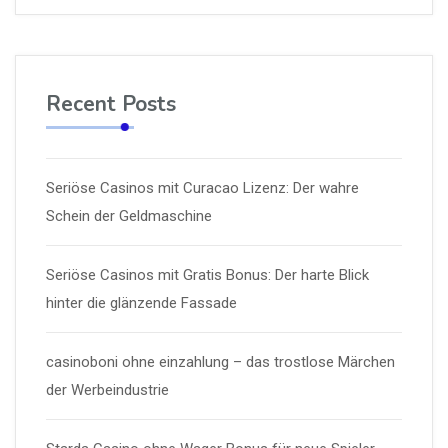
Recent Posts
Seriöse Casinos mit Curacao Lizenz: Der wahre
Schein der Geldmaschine
Seriöse Casinos mit Gratis Bonus: Der harte Blick
hinter die glänzende Fassade
casinoboni ohne einzahlung – das trostlose Märchen
der Werbeindustrie