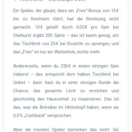
Ein Spieler, der glaubt, dass ein „Free“‑Bonus von 10 €
ihn zu Reichtum führt, hat die Rechnung nicht
gemacht. 10 € geteilt durch 0,05 € pro Spin bei
Starburst ergibt 200 Spins – das ist kaum genug, um
das Tischlimit von 25 € bei Roulette zu sprengen, und
das „Free“ ist nur ein Werbetrick, nichts mehr.
Andererseits, wenn du 250 € in einem einzigen Spin
riskierst – das entspricht dem halben Tischlimit bei
Unibet – dann hast du in einer einzigen Runde die
Chance, das gesamte Limit zu erreichen und
gleichzeitig den Hausvorteil zu maximieren. Das ist
das, was die Betreiber im Hinterkopf haben, wenn sie
0,5 % „Cashback“ versprechen.
Aber die meisten Spieler bemerken das nicht. Sie