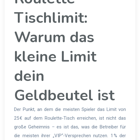
Tischlimit:
Warum das
kleine Limit
dein
Geldbeutel ist
Der Punkt, an dem die meisten Spieler das Limit von
25 € auf dem Roulette‑Tisch erreichen, ist nicht das
große Geheimnis – es ist das, was die Betreiber für
die meisten ihrer „VIP“‑Versprechen nutzen. 1 % der