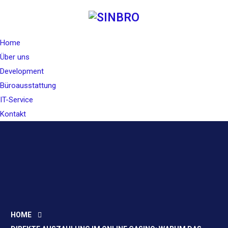
Home
Über uns
Development
Büroausstattung
IT-Service
Kontakt
HOME