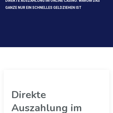
DIREKTE AUSZAHLUNG IM ONLINE CASINO: WARUM DAS
GANZE NUR EIN SCHNELLES GELDZIEHEN IST
Direkte
Auszahlung im