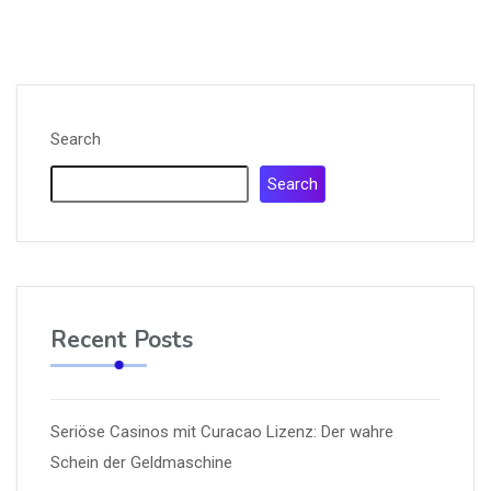
Search
Search
Recent Posts
Seriöse Casinos mit Curacao Lizenz: Der wahre
Schein der Geldmaschine