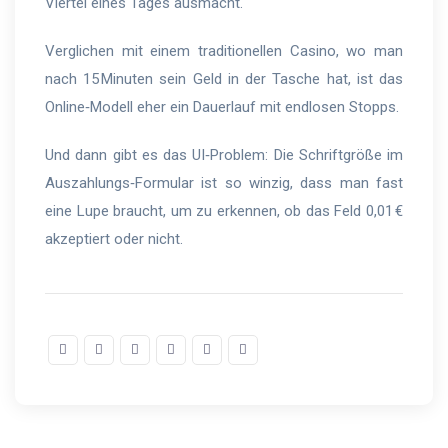
Viertel eines Tages ausmacht.
Verglichen mit einem traditionellen Casino, wo man
nach 15 Minuten sein Geld in der Tasche hat, ist das
Online‑Modell eher ein Dauerlauf mit endlosen Stopps.
Und dann gibt es das UI‑Problem: Die Schriftgröße im
Auszahlungs‑Formular ist so winzig, dass man fast
eine Lupe braucht, um zu erkennen, ob das Feld 0,01 €
akzeptiert oder nicht.