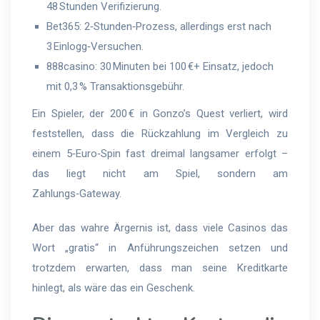
48 Stunden Verifizierung.
Bet365: 2‑Stunden‑Prozess, allerdings erst nach
3 Einlogg‑Versuchen.
888casino: 30 Minuten bei 100 €+ Einsatz, jedoch
mit 0,3 % Transaktionsgebühr.
Ein Spieler, der 200 € in Gonzo’s Quest verliert, wird
feststellen, dass die Rückzahlung im Vergleich zu
einem 5‑Euro‑Spin fast dreimal langsamer erfolgt –
das liegt nicht am Spiel, sondern am
Zahlungs‑Gateway.
Aber das wahre Ärgernis ist, dass viele Casinos das
Wort „gratis“ in Anführungszeichen setzen und
trotzdem erwarten, dass man seine Kreditkarte
hinlegt, als wäre das ein Geschenk.