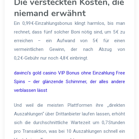
Die versteckten Kosten, die
niemand erwähnt
Ein 0,99 €‑Einzahlungsbonus klingt harmlos, bis man
rechnet, dass fünf solcher Boni nötig sind, um 5 € zu
erreichen – ein Aufwand von 5 € für einen
vermeintlichen Gewinn, der nach Abzug von
0,2 €‑Gebühr nur noch 4,8 € einbringt.
davinci’s gold casino VIP Bonus ohne Einzahlung Free
Spins – der glänzende Schimmer, der alles andere
verblassen lässt
Und weil die meisten Plattformen ihre „direkten
Auszahlungen“ über Drittanbieter laufen lassen, erhöht
sich die durchschnittliche Wartezeit um 0,7 Stunden
pro Transaktion, was bei 10 Auszahlungen schnell ein