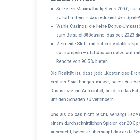
Setze ein Maximalbudget von 200 €, das du
sofort mit ein – das reduziert den Spiel‑K
Wähle Casinos, die keine Bonus‑Umsatzb
zum Beispiel 888casino, das seit 2023 d
Vermeide Slots mit hohem Volatilitätspoo
überrumpeln – stattdessen setze auf mitte
Rendite von 96,5 % bieten.
Die Realität ist, dass jede „Kostenlose‑Dr
erst ins Spiel bringen musst, bevor du übe
Das ist wie ein Autounfall, bei dem das Fah
um den Schaden zu verhindern.
Und als ob das nicht reicht, verlangt LeoV
einem durchschnittlichen Spieler, der 20 €
ausmacht, bevor er überhaupt das erste Spie