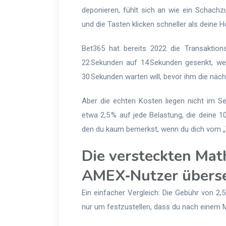
deponieren, fühlt sich an wie ein Schachz
und die Tasten klicken schneller als deine 
Bet365 hat bereits 2022 die Transaktion
22 Sekunden auf 14 Sekunden gesenkt, weil
30 Sekunden warten will, bevor ihm die näc
Aber die echten Kosten liegen nicht im S
etwa 2,5 % auf jede Belastung, die deine 10
den du kaum bemerkst, wenn du dich vom „V
Die versteckten Math
AMEX‑Nutzer überse
Ein einfacher Vergleich: Die Gebühr von 2,5
nur um festzustellen, dass du nach einem