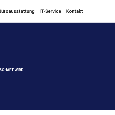
Büroausstattung
IT-Service
Kontakt
NSCHAFT WIRD