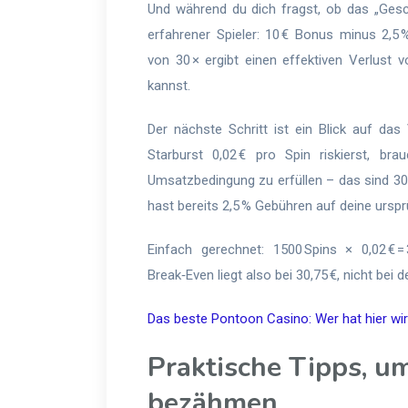
Und während du dich fragst, ob das „Gesch
erfahrener Spieler: 10 € Bonus minus 2,5
von 30 × ergibt einen effektiven Verlust 
kannst.
Der nächste Schritt ist ein Blick auf da
Starburst 0,02 € pro Spin riskierst, b
Umsatzbedingung zu erfüllen – das sind 30 
hast bereits 2,5 % Gebühren auf deine urspr
Einfach gerechnet: 1500 Spins × 0,02 € = 
Break‑Even liegt also bei 30,75 €, nicht bei 
Das beste Pontoon Casino: Wer hat hier wirk
Praktische Tipps, 
bezähmen