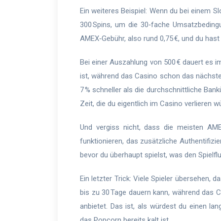
Ein weiteres Beispiel: Wenn du bei einem Sl
300 Spins, um die 30‑fache Umsatzbedingun
AMEX‑Gebühr, also rund 0,75 €, und du has
Bei einer Auszahlung von 500 € dauert es i
ist, während das Casino schon das nächste 
7 % schneller als die durchschnittliche Ban
Zeit, die du eigentlich im Casino verlieren w
Und vergiss nicht, dass die meisten AME
funktionieren, das zusätzliche Authentifizie
bevor du überhaupt spielst, was den Spielf
Ein letzter Trick: Viele Spieler übersehen,
bis zu 30 Tage dauern kann, während das C
anbietet. Das ist, als würdest du einen l
das Popcorn bereits kalt ist.