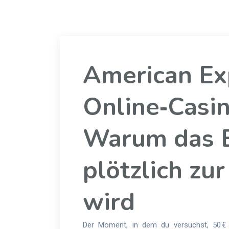
American Ex
Online‑Casi
Warum das E
plötzlich zu
wird
Der Moment, in dem du versuchst, 50 €