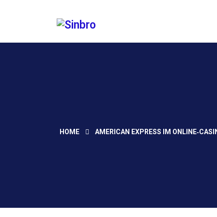
HOME
AMERICAN EXPRESS IM ONLINE‑CAS