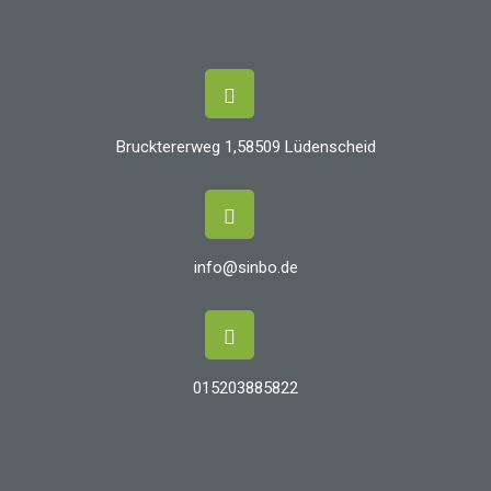
Brucktererweg 1,58509 Lüdenscheid
info@sinbo.de
015203885822