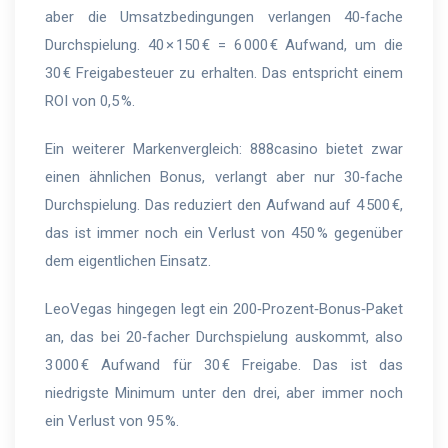
aber die Umsatzbedingungen verlangen 40‑fache
Durchspielung. 40 × 150 € = 6 000 € Aufwand, um die
30 € Freigabesteuer zu erhalten. Das entspricht einem
ROI von 0,5 %.
Ein weiterer Markenvergleich: 888casino bietet zwar
einen ähnlichen Bonus, verlangt aber nur 30‑fache
Durchspielung. Das reduziert den Aufwand auf 4 500 €,
das ist immer noch ein Verlust von 450 % gegenüber
dem eigentlichen Einsatz.
LeoVegas hingegen legt ein 200‑Prozent‑Bonus‑Paket
an, das bei 20‑facher Durchspielung auskommt, also
3 000 € Aufwand für 30 € Freigabe. Das ist das
niedrigste Minimum unter den drei, aber immer noch
ein Verlust von 95 %.