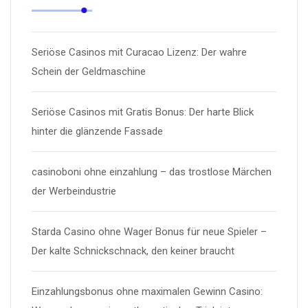
Seriöse Casinos mit Curacao Lizenz: Der wahre
Schein der Geldmaschine
Seriöse Casinos mit Gratis Bonus: Der harte Blick
hinter die glänzende Fassade
casinoboni ohne einzahlung – das trostlose Märchen
der Werbeindustrie
Starda Casino ohne Wager Bonus für neue Spieler –
Der kalte Schnickschnack, den keiner braucht
Einzahlungsbonus ohne maximalen Gewinn Casino: