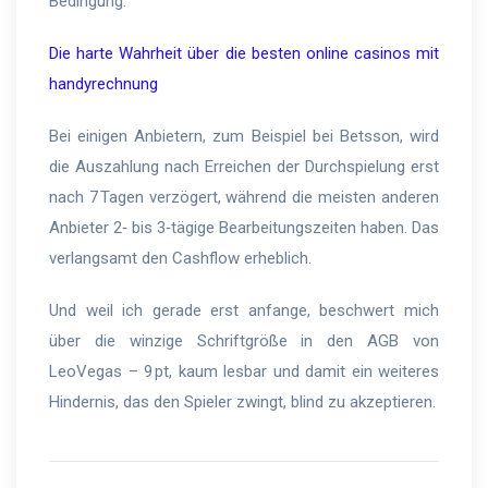
Bedingung.
Die harte Wahrheit über die besten online casinos mit
handyrechnung
Bei einigen Anbietern, zum Beispiel bei Betsson, wird
die Auszahlung nach Erreichen der Durchspielung erst
nach 7 Tagen verzögert, während die meisten anderen
Anbieter 2‑ bis 3‑tägige Bearbeitungszeiten haben. Das
verlangsamt den Cashflow erheblich.
Und weil ich gerade erst anfange, beschwert mich
über die winzige Schriftgröße in den AGB von
LeoVegas – 9 pt, kaum lesbar und damit ein weiteres
Hindernis, das den Spieler zwingt, blind zu akzeptieren.