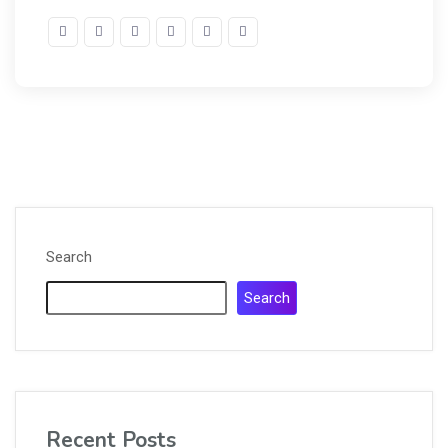
Search
Search
Recent Posts