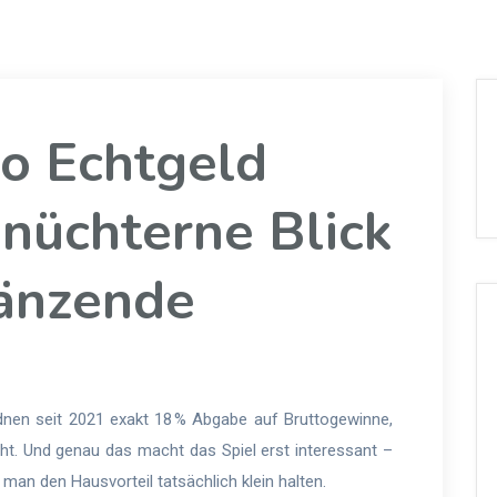
no Echtgeld
nüchterne Blick
länzende
dnen seit 2021 exakt 18 % Abgabe auf Bruttogewinne,
ht. Und genau das macht das Spiel erst interessant –
an den Hausvorteil tatsächlich klein halten.