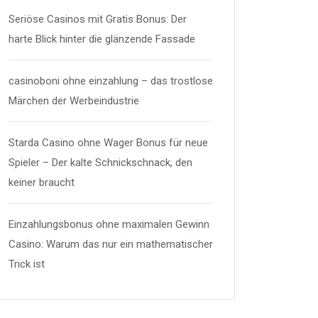
Seriöse Casinos mit Gratis Bonus: Der
harte Blick hinter die glänzende Fassade
casinoboni ohne einzahlung – das trostlose
Märchen der Werbeindustrie
Starda Casino ohne Wager Bonus für neue
Spieler – Der kalte Schnickschnack, den
keiner braucht
Einzahlungsbonus ohne maximalen Gewinn
Casino: Warum das nur ein mathematischer
Trick ist