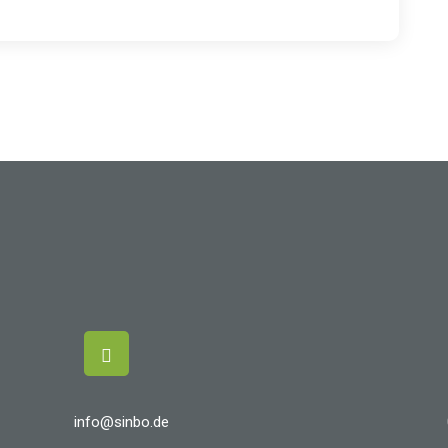
info@sinbo.de