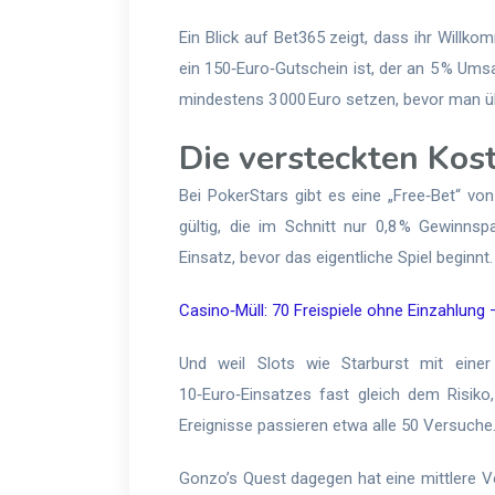
Ein Blick auf Bet365 zeigt, dass ihr Willk
ein 150‑Euro‑Gutschein ist, der an 5 % Um
mindestens 3 000 Euro setzen, bevor man ü
Die versteckten Kos
Bei PokerStars gibt es eine „Free‑Bet“ von
gültig, die im Schnitt nur 0,8 % Gewinnsp
Einsatz, bevor das eigentliche Spiel beginnt.
Casino‑Müll: 70 Freispiele ohne Einzahlung 
Und weil Slots wie Starburst mit einer 
10‑Euro‑Einsatzes fast gleich dem Risik
Ereignisse passieren etwa alle 50 Versuche
Gonzo’s Quest dagegen hat eine mittlere Vol