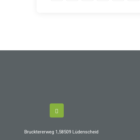
Brucktererweg 1,58509 Lüdenscheid