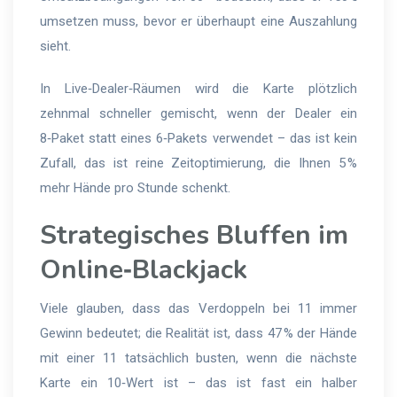
umsetzen muss, bevor er überhaupt eine Auszahlung
sieht.
In Live‑Dealer‑Räumen wird die Karte plötzlich
zehnmal schneller gemischt, wenn der Dealer ein
8‑Paket statt eines 6‑Pakets verwendet – das ist kein
Zufall, das ist reine Zeitoptimierung, die Ihnen 5 %
mehr Hände pro Stunde schenkt.
Strategisches Bluffen im
Online‑Blackjack
Viele glauben, dass das Verdoppeln bei 11 immer
Gewinn bedeutet; die Realität ist, dass 47 % der Hände
mit einer 11 tatsächlich busten, wenn die nächste
Karte ein 10‑Wert ist – das ist fast ein halber