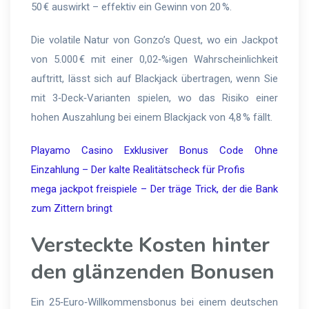
50 € auswirkt – effektiv ein Gewinn von 20 %.
Die volatile Natur von Gonzo’s Quest, wo ein Jackpot
von 5.000 € mit einer 0,02‑%igen Wahrscheinlichkeit
auftritt, lässt sich auf Blackjack übertragen, wenn Sie
mit 3‑Deck‑Varianten spielen, wo das Risiko einer
hohen Auszahlung bei einem Blackjack von 4,8 % fällt.
Playamo Casino Exklusiver Bonus Code Ohne
Einzahlung – Der kalte Realitätscheck für Profis
mega jackpot freispiele – Der träge Trick, der die Bank
zum Zittern bringt
Versteckte Kosten hinter
den glänzenden Bonusen
Ein 25‑Euro‑Willkommensbonus bei einem deutschen