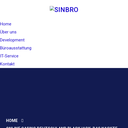
Home
Über uns
Development
Büroausstattung
IT-Service
Kontakt
HOME