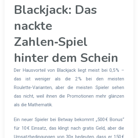
Blackjack: Das
nackte
Zahlen‑Spiel
hinter dem Schein
Der Hausvorteil von Blackjack liegt meist bei 0,5 % –
das ist weniger als die 2 % bei den meisten
Roulette‑Varianten, aber die meisten Spieler sehen
das nicht, weil ihnen die Promotionen mehr glänzen
als die Mathematik.
Ein neuer Spieler bei Betway bekommt „500 € Bonus“
für 10 € Einsatz, das klingt nach gratis Geld, aber die
Umsatzbedingungen von 30× bedeuten, dass er 150 €