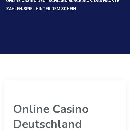
ONLINE CASINO DEUTSCHLAND BLACKJACK: DAS NACKTE
ZAHLEN‑SPIEL HINTER DEM SCHEIN
Online Casino
Deutschland