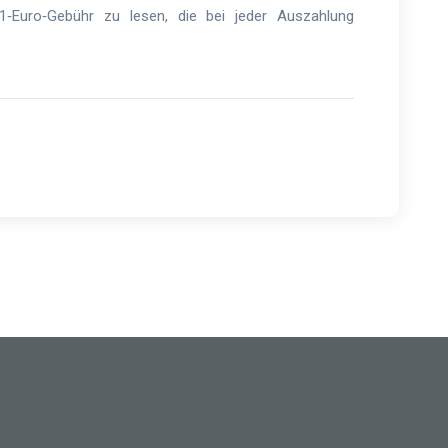
1‑Euro‑Gebühr zu lesen, die bei jeder Auszahlung