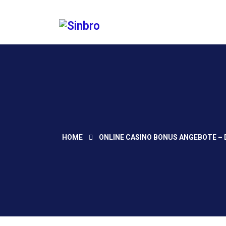
HOME
ONLINE CASINO BONUS ANGEBOTE –