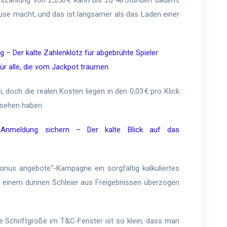
uszahlung von 25,50 € kann bis zu 48 Stunden dauern,
se macht, und das ist langsamer als das Laden einer
– Der kalte Zahlenklotz für abgebrühte Spieler
für alle, die vom Jackpot träumen
, doch die realen Kosten liegen in den 0,03 € pro Klick
gesehen haben.
Anmeldung sichern – Der kalte Blick auf das
 bonus angebote“-Kampagne ein sorgfältig kalkuliertes
it einem dünnen Schleier aus Freigebnissen überzogen
 Schriftgröße im T&C‑Fenster ist so klein, dass man