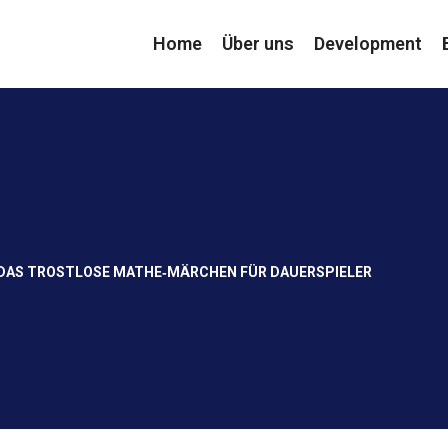
Home
Über uns
Development
 DAS TROSTLOSE MATHE‑MÄRCHEN FÜR DAUER­SPIELER