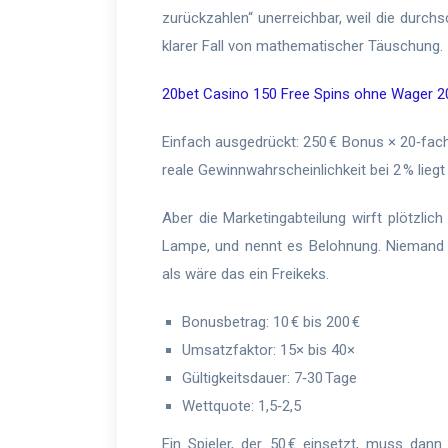
zurückzahlen“ unerreichbar, weil die durchs
klarer Fall von mathematischer Täuschung.
20bet Casino 150 Free Spins ohne Wager 202
Einfach ausgedrückt: 250 € Bonus × 20‑fac
reale Gewinnwahrscheinlichkeit bei 2 % lieg
Aber die Marketingabteilung wirft plötzlich 
Lampe, und nennt es Belohnung. Niemand g
als wäre das ein Freikeks.
Bonusbetrag: 10 € bis 200 €
Umsatzfaktor: 15× bis 40×
Gültigkeitsdauer: 7‑30 Tage
Wettquote: 1,5‑2,5
Ein Spieler, der 50 € einsetzt, muss dan