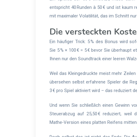
entspricht 40 Runden à 50 € und ist kaum r
mit maximaler Volatilität, das im Schnitt nu
Die versteckten Kost
Ein häufiger Trick: 5 % des Bonus wird so
Sie 5 % × 100 € = 5 € bevor Sie überhaupt e
Ihnen nur den Soundtrack einer leeren Walze
Weil das Kleingedruckte meist mehr Zeilen 
übersehen selbst erfahrene Spieler die Re
3 € pro Spiel aktiviert wird – das reduziert 
Und wenn Sie schließlich einen Gewinn von
Steuerabzug auf 25,50 € reduziert, weil d
Mathe‑Version eines platten Reifens mitte