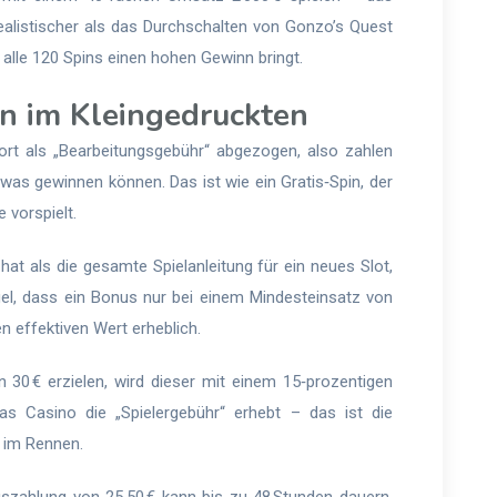
ealistischer als das Durchschalten von Gonzo’s Quest
r alle 120 Spins einen hohen Gewinn bringt.
en im Kleingedruckten
fort als „Bearbeitungsgebühr“ abgezogen, also zahlen
twas gewinnen können. Das ist wie ein Gratis‑Spin, der
 vorspielt.
hat als die gesamte Spielanleitung für ein neues Slot,
gel, dass ein Bonus nur bei einem Mindesteinsatz von
den effektiven Wert erheblich.
 30 € erzielen, wird dieser mit einem 15‑prozentigen
as Casino die „Spieler­gebühr“ erhebt – das ist die
n im Rennen.