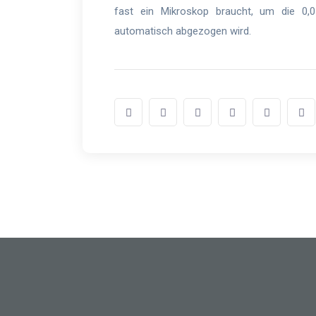
fast ein Mikroskop braucht, um die 0,0
automatisch abgezogen wird.