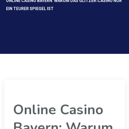
ONLINE CASINO BAYERN: WARUM DAS GLITZER‑CASINO NUR
EIN TEURER SPIEGEL IST
Online Casino
Bayern: Warum