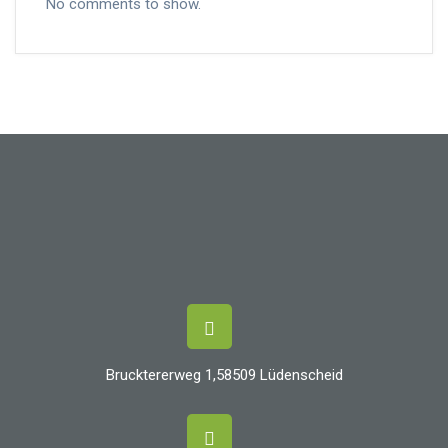
No comments to show.
Brucktererweg 1,58509 Lüdenscheid