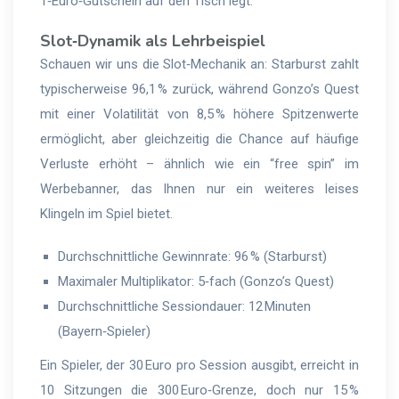
1‑Euro‑Gutschein auf den Tisch legt.
Slot‑Dynamik als Lehrbeispiel
Schauen wir uns die Slot‑Mechanik an: Starburst zahlt
typischerweise 96,1 % zurück, während Gonzo’s Quest
mit einer Volatilität von 8,5 % höhere Spitzenwerte
ermöglicht, aber gleichzeitig die Chance auf häufige
Verluste erhöht – ähnlich wie ein “free spin” im
Werbebanner, das Ihnen nur ein weiteres leises
Klingeln im Spiel bietet.
Durchschnittliche Gewinnrate: 96 % (Starburst)
Maximaler Multiplikator: 5‑fach (Gonzo’s Quest)
Durchschnittliche Sessiondauer: 12 Minuten
(Bayern‑Spieler)
Ein Spieler, der 30 Euro pro Session ausgibt, erreicht in
10 Sitzungen die 300 Euro‑Grenze, doch nur 15 %