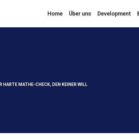
Home
Über uns
Development
ER HARTE MATHE-CHECK, DEN KEINER WILL