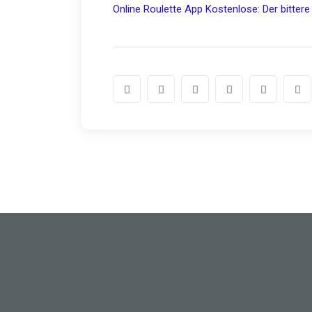
Online Roulette App Kostenlose: Der bittere 