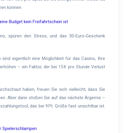
zen können.
ine Budget kein Freifahrtschein ist
ino, spüren den Stress, und das 30‑Euro‑Geschenk
ro sind eigentlich eine Möglichkeit für das Casino, Ihre
 erhöhen – ein Faktor, der bei 15 € pro Stunde Verlust
urchschaut haben, freuen Sie sich vielleicht, dass Sie
pen. Aber dann stoßen Sie auf das nächste Ärgernis –
szahlungstool, das bei 9 Pt. Größe fast unsichtbar ist.
ür Spielerschlampen