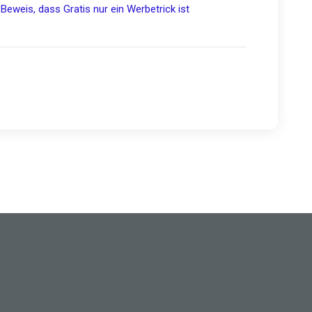
Beweis, dass Gratis nur ein Werbetrick ist