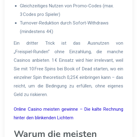
Gleichzeitiges Nutzen von Promo‑Codes (max.
3 Codes pro Spieler)
Turnover‑Reduktion durch Sofort‑Withdraws
(mindestens 4 €)
Ein dritter Trick ist das Ausnutzen von
„Freispiel‑Runden“ ohne Einzahlung, die manche
Casinos anbieten. 1 € Einsatz wird hier irrelevant, weil
Sie mit 10 Free Spins bei Book of Dead starten, wo ein
einzelner Spin theoretisch 0,25 € einbringen kann – das
reicht, um die Bedingung zu erfüllen, ohne eigenes
Geld zu riskieren.
Online Casino meisten gewinne – Die kalte Rechnung
hinter den blinkenden Lichtern
Warum die meisten