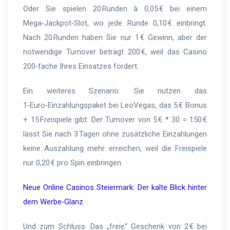
Oder Sie spielen 20 Runden à 0,05 € bei einem
Mega‑Jackpot‑Slot, wo jede Runde 0,10 € einbringt.
Nach 20 Runden haben Sie nur 1 € Gewinn, aber der
notwendige Turnover beträgt 200 €, weil das Casino
200‑fache Ihres Einsatzes fordert.
Ein weiteres Szenario: Sie nutzen das
1‑Euro‑Einzahlungspaket bei LeoVegas, das 5 € Bonus
+ 15 Freispiele gibt. Der Turnover von 5 € * 30 = 150 €
lässt Sie nach 3 Tagen ohne zusätzliche Einzahlungen
keine Auszahlung mehr erreichen, weil die Freispiele
nur 0,20 € pro Spin einbringen.
Neue Online Casinos Steiermark: Der kalte Blick hinter
dem Werbe‑Glanz
Und zum Schluss: Das „freie“ Geschenk von 2 € bei