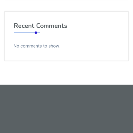
Recent Comments
No comments to show.