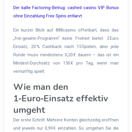
Der kalte Factoring-Betrug: cashed casino VIP Bonus
ohne Einzahlung Free Spins entlarvt
Ein kurzer Blick auf 888casino offenbart, dass das
„frei‑gewinn‑Programm“ keine Freiheit bietet. 2 Euro
Einsatz, 20 % Cashback nach 15 Spielen, aber jede
Runde muss mindestens 0,20 € dauern – das ist ein
Mindest‑Durchsatz von 150 € pro Tag, wenn man
vernünftig spielt.
Wie man den
1‑Euro‑Einsatz effektiv
umgeht
Der erste Schritt: Mehrere Konten gleichzeitig eröffnen
und jeweils nur 0,99 € einzahlen. So umgehen Sie die