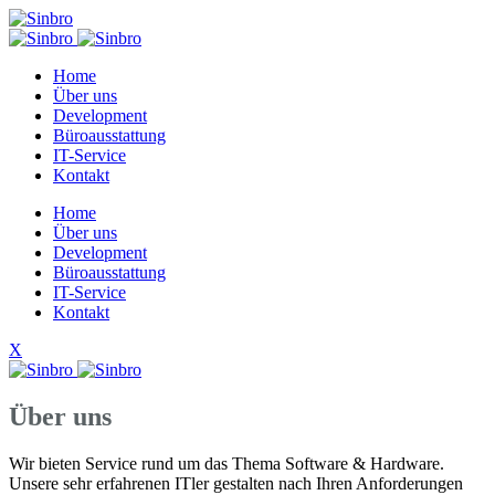
Home
Über uns
Development
Büroausstattung
IT-Service
Kontakt
Home
Über uns
Development
Büroausstattung
IT-Service
Kontakt
X
Über uns
Wir bieten Service rund um das Thema Software & Hardware.
Unsere sehr erfahrenen ITler gestalten nach Ihren Anforderungen