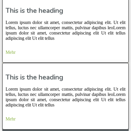
This is the heading
Lorem ipsum dolor sit amet, consectetur adipiscing elit. Ut elit
tellus, luctus nec ullamcorper mattis, pulvinar dapibus leoLorem
ipsum dolor sit amet, consectetur adipiscing elit Ut elit tellus
adipiscing elit Ut elit tellus
Mehr
This is the heading
Lorem ipsum dolor sit amet, consectetur adipiscing elit. Ut elit
tellus, luctus nec ullamcorper mattis, pulvinar dapibus leoLorem
ipsum dolor sit amet, consectetur adipiscing elit Ut elit tellus
adipiscing elit Ut elit tellus
Mehr