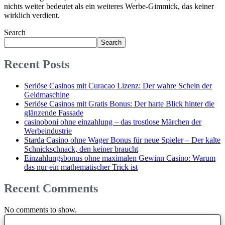
nichts weiter bedeutet als ein weiteres Werbe‑Gimmick, das keiner
wirklich verdient.
Search
Search
Recent Posts
Seriöse Casinos mit Curacao Lizenz: Der wahre Schein der
Geldmaschine
Seriöse Casinos mit Gratis Bonus: Der harte Blick hinter die
glänzende Fassade
casinoboni ohne einzahlung – das trostlose Märchen der
Werbeindustrie
Starda Casino ohne Wager Bonus für neue Spieler – Der kalte
Schnickschnack, den keiner braucht
Einzahlungsbonus ohne maximalen Gewinn Casino: Warum
das nur ein mathematischer Trick ist
Recent Comments
No comments to show.