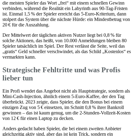
die meisten Spieler das Wort „frei“ mit einem schnellen Gewinn
verbinden, während die Realität ein Labyrinth aus 90‑Tag‑Fristen
ist. Einmal 1,5 % der Spieler erreicht das 5‑Euro‑Kriterium, dann
stolpert das System über die nächste Hürde: ein Mindestbetrag von
20 € für die Auszahlung.
Der Mittelwert der täglichen aktiven Nutzer liegt bei 0,8 % für
solche Aktionen, das heißt, von 10.000 Anmeldungen bleiben 80
Spieler tatsächlich im Spiel. Der Rest verlässt die Seite, weil das
„gratis“ Geld schneller verschwindet, als das Schild „Kostenlos“ es
vermarkten kann.
Strategische Fehltritte und was Profis
lieber tun
Ein Profi wendet das Angebot nicht als Hauptstrategie, sondern als
Mini‑Cash‑Injection, ähnlich einem 5‑Euro‑Kaffee, der den Tag
überbrückt. 2023 zeigte, dass Spieler, die den Bonus bei einem
einzigen Zug von 5 € einsetzen, im Schnitt 0,8 % ihrer Bankroll
gewinnen – das ist kaum genug, um die 2‑Stunden‑Vollzeit‑Kosten
von 12 € für einen Laptop zu decken.
Anders gedacht haben Spieler, die bei einem zweiten Anbieter
gleichzeitig aktiv sind, aber das ist kein Trick, sondern ein