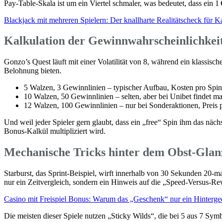
Pay‑Table‑Skala ist um ein Viertel schmaler, was bedeutet, dass ein 1
Blackjack mit mehreren Spielern: Der knallharte Realitätscheck für K
Kalkulation der Gewinnwahrscheinlichkei
Gonzo’s Quest läuft mit einer Volatilität von 8, während ein klassisch
Belohnung bieten.
5 Walzen, 3 Gewinnlinien – typischer Aufbau, Kosten pro Spin:
10 Walzen, 50 Gewinnlinien – selten, aber bei Unibet findet man
12 Walzen, 100 Gewinnlinien – nur bei Sonderaktionen, Preis pr
Und weil jeder Spieler gern glaubt, dass ein „free“ Spin ihm das nächst
Bonus‑Kalkül multipliziert wird.
Mechanische Tricks hinter dem Obst‑Glan
Starburst, das Sprint‑Beispiel, wirft innerhalb von 30 Sekunden 20‑ma
nur ein Zeitvergleich, sondern ein Hinweis auf die „Speed‑Versus‑Re
Casino mit Freispiel Bonus: Warum das „Geschenk“ nur ein Hinterge
Die meisten dieser Spiele nutzen „Sticky Wilds“, die bei 5 aus 7 Sym