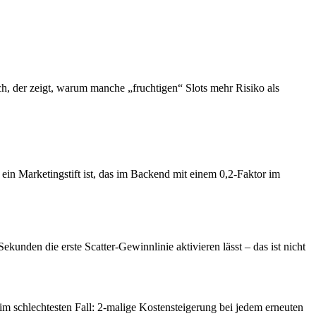
eich, der zeigt, warum manche „fruchtigen“ Slots mehr Risiko als
ur ein Marketingstift ist, das im Backend mit einem 0,2‑Faktor im
kunden die erste Scatter‑Gewinnlinie aktivieren lässt – das ist nicht
 im schlechtesten Fall: 2‑malige Kostensteigerung bei jedem erneuten