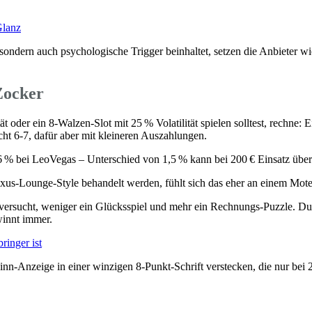
Glanz
ondern auch psychologische Trigger beinhaltet, setzen die Anbieter wi
Zocker
ät oder ein 8‑Walzen‑Slot mit 25 % Volatilität spielen solltest, rechne
icht 6‑7, dafür aber mit kleineren Auszahlungen.
6 % bei LeoVegas – Unterschied von 1,5 % kann bei 200 € Einsatz über 
us‑Lounge‑Style behandelt werden, fühlt sich das eher an einem Motel
 versucht, weniger ein Glücksspiel und mehr ein Rechnungs‑Puzzle. Du
winnt immer.
ringer ist
‑Anzeige in einer winzigen 8‑Punkt-Schrift verstecken, die nur bei 2