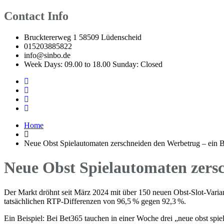
Contact Info
Brucktererweg 1 58509 Lüdenscheid
015203885822
info@sinbo.de
Week Days: 09.00 to 18.00 Sunday: Closed
Home
Neue Obst Spielautomaten zerschneiden den Werbetrug – ein Bl
Neue Obst Spielautomaten zersc
Der Markt dröhnt seit März 2024 mit über 150 neuen Obst‑Slot‑Varia
tatsächlichen RTP‑Differenzen von 96,5 % gegen 92,3 %.
Ein Beispiel: Bei Bet365 tauchen in einer Woche drei „neue obst spi