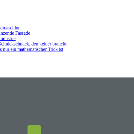
eldmaschine
länzende Fassade
ndustrie
Schnickschnack, den keiner braucht
ur ein mathematischer Trick ist