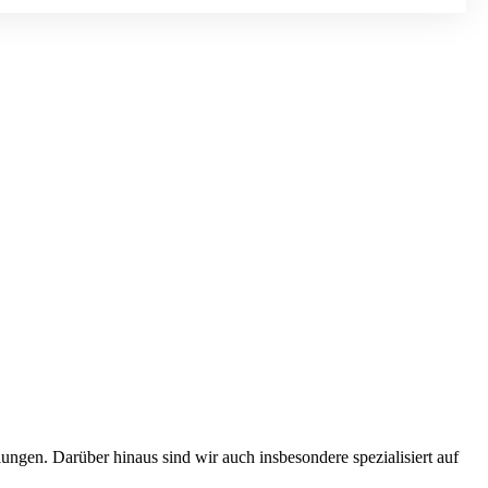
ngen. Darüber hinaus sind wir auch insbesondere spezialisiert auf