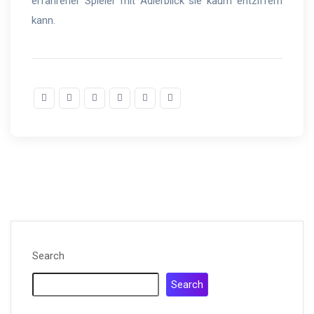
erfahrener Spieler mit Adlerblick sie kaum entziffern
kann.
Search
Search