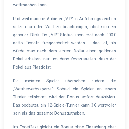
wettmachen kann.
Und weil manche Anbieter „VIP“ in Anführungszeichen
setzen, um den Wert zu beschönigen, lohnt sich ein
genauer Blick: Ein „VIP“‑Status kann erst nach 200 €
netto Einsatz freigeschaltet werden – das ist, als
würde man nach dem ersten Dollar einen goldenen
Pokal erhalten, nur um dann festzustellen, dass der
Pokal aus Plastik ist.
Die meisten Spieler übersehen zudem die
„Wettbewerbssperre“: Sobald ein Spieler an einem
Turnier teilnimmt, wird der Bonus sofort deaktiviert.
Das bedeutet, ein 12‑Spiele‑Turnier kann 3 € wertvoller
sein als das gesamte Bonusguthaben.
Im Endeffekt gleicht ein Bonus ohne Einzahlung eher