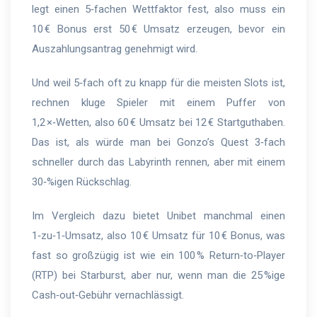
legt einen 5‑fachen Wettfaktor fest, also muss ein
10 € Bonus erst 50 € Umsatz erzeugen, bevor ein
Auszahlungsantrag genehmigt wird.
Und weil 5‑fach oft zu knapp für die meisten Slots ist,
rechnen kluge Spieler mit einem Puffer von
1,2 ×‑Wetten, also 60 € Umsatz bei 12 € Startguthaben.
Das ist, als würde man bei Gonzo’s Quest 3‑fach
schneller durch das Labyrinth rennen, aber mit einem
30‑%igen Rückschlag.
Im Vergleich dazu bietet Unibet manchmal einen
1‑zu‑1‑Umsatz, also 10 € Umsatz für 10 € Bonus, was
fast so großzügig ist wie ein 100 % Return‑to‑Player
(RTP) bei Starburst, aber nur, wenn man die 25 %ige
Cash‑out‑Gebühr vernachlässigt.