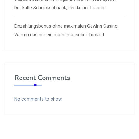
Der kalte Schnickschnack, den keiner braucht
Einzahlungsbonus ohne maximalen Gewinn Casino:
Warum das nur ein mathematischer Trick ist
Recent Comments
No comments to show.