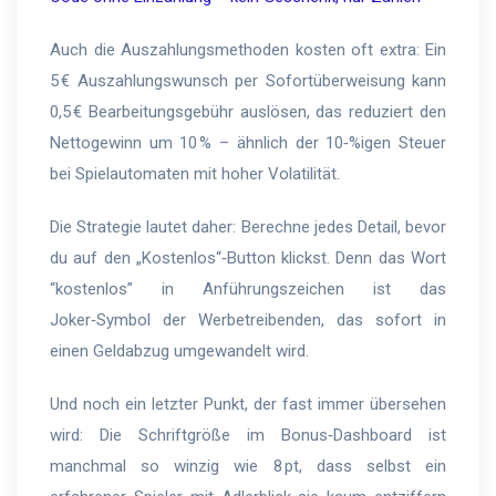
Auch die Auszahlungsmethoden kosten oft extra: Ein
5 € Auszahlungswunsch per Sofortüberweisung kann
0,5 € Bearbeitungsgebühr auslösen, das reduziert den
Nettogewinn um 10 % – ähnlich der 10‑%igen Steuer
bei Spielautomaten mit hoher Volatilität.
Die Strategie lautet daher: Berechne jedes Detail, bevor
du auf den „Kostenlos“‑Button klickst. Denn das Wort
“kostenlos” in Anführungszeichen ist das
Joker‑Symbol der Werbetreibenden, das sofort in
einen Geldabzug umgewandelt wird.
Und noch ein letzter Punkt, der fast immer übersehen
wird: Die Schriftgröße im Bonus‑Dashboard ist
manchmal so winzig wie 8 pt, dass selbst ein