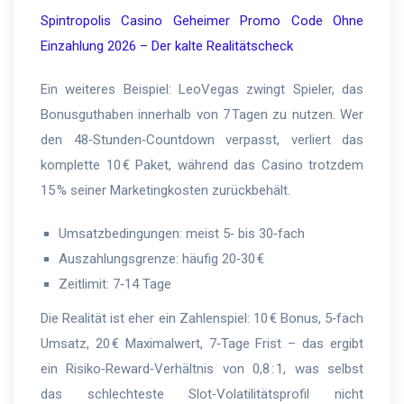
Spintropolis Casino Geheimer Promo Code Ohne
Einzahlung 2026 – Der kalte Realitätscheck
Ein weiteres Beispiel: LeoVegas zwingt Spieler, das
Bonusguthaben innerhalb von 7 Tagen zu nutzen. Wer
den 48‑Stunden‑Countdown verpasst, verliert das
komplette 10 € Paket, während das Casino trotzdem
15 % seiner Marketingkosten zurückbehält.
Umsatzbedingungen: meist 5‑ bis 30‑fach
Auszahlungsgrenze: häufig 20‑30 €
Zeitlimit: 7‑14 Tage
Die Realität ist eher ein Zahlenspiel: 10 € Bonus, 5‑fach
Umsatz, 20 € Maximalwert, 7‑Tage Frist – das ergibt
ein Risiko‑Reward‑Verhältnis von 0,8 : 1, was selbst
das schlechteste Slot‑Volatilitätsprofil nicht