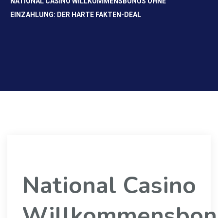
NATIONAL CASINO WILLKOMMENSBONUS OHNE
EINZAHLUNG: DER HARTE FAKTEN-DEAL
National Casino
Willkommensbon