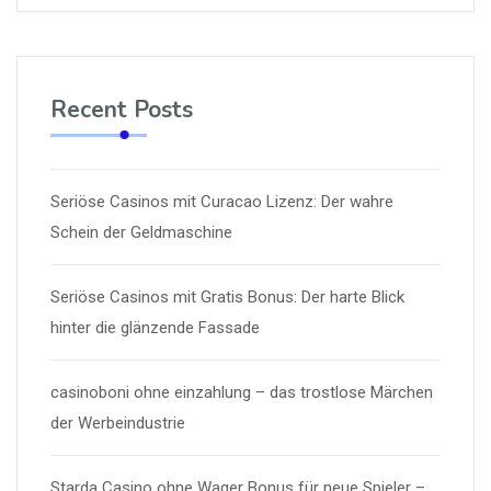
Recent Posts
Seriöse Casinos mit Curacao Lizenz: Der wahre
Schein der Geldmaschine
Seriöse Casinos mit Gratis Bonus: Der harte Blick
hinter die glänzende Fassade
casinoboni ohne einzahlung – das trostlose Märchen
der Werbeindustrie
Starda Casino ohne Wager Bonus für neue Spieler –