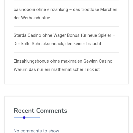
casinoboni ohne einzahlung – das trostlose Märchen
der Werbeindustrie
Starda Casino ohne Wager Bonus für neue Spieler –
Der kalte Schnickschnack, den keiner braucht
Einzahlungsbonus ohne maximalen Gewinn Casino:
Warum das nur ein mathematischer Trick ist
Recent Comments
No comments to show.