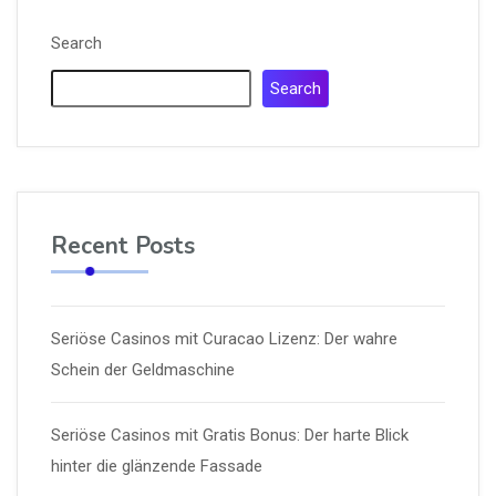
Search
Search
Recent Posts
Seriöse Casinos mit Curacao Lizenz: Der wahre
Schein der Geldmaschine
Seriöse Casinos mit Gratis Bonus: Der harte Blick
hinter die glänzende Fassade