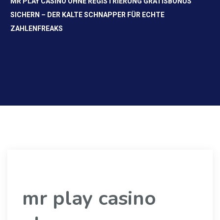
MR PLAY CASINO OHNE REGISTRIERUNG GRATISBONUS
SICHERN – DER KALTE SCHNAPPER FÜR ECHTE
ZAHLENFREAKS
mr play casino