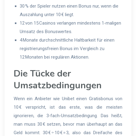
30 % der Spieler nutzen einen Bonus nur, wenn die
Auszahlung unter 10 € liegt.
12 von 15 Casinos verlangen mindestens 1‑maligen
Umsatz des Bonuswertes.
4 Monate durchschnittliche Haltbarkeit für einen
registrierungsfreien Bonus im Vergleich zu
12 Monaten bei regulären Aktionen.
Die Tücke der
Umsatzbedingungen
Wenn ein Anbieter wie Unibet einen Gratisbonus von
10 € verspricht, ist das erste, was die meisten
ignorieren, die 3‑fach‑Umsatzbedingung. Das heißt,
man muss 30 € setzen, bevor man überhaupt an das
Geld kommt. 30 € ÷ 10 € = 3, also das Dreifache des