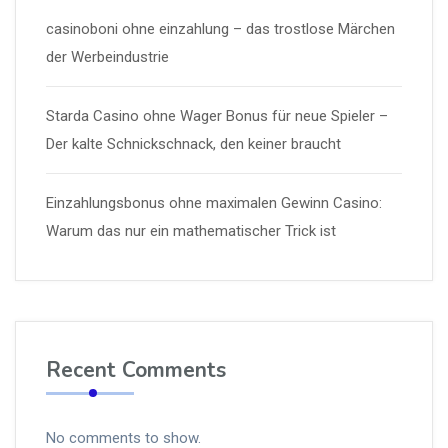
casinoboni ohne einzahlung – das trostlose Märchen
der Werbeindustrie
Starda Casino ohne Wager Bonus für neue Spieler –
Der kalte Schnickschnack, den keiner braucht
Einzahlungsbonus ohne maximalen Gewinn Casino:
Warum das nur ein mathematischer Trick ist
Recent Comments
No comments to show.