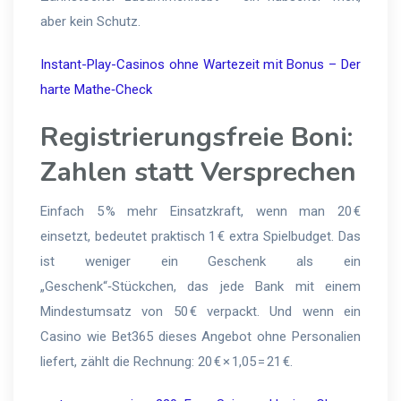
aber kein Schutz.
Instant-Play-Casinos ohne Wartezeit mit Bonus – Der
harte Mathe‑Check
Registrierungsfreie Boni:
Zahlen statt Versprechen
Einfach 5 % mehr Einsatzkraft, wenn man 20 €
einsetzt, bedeutet praktisch 1 € extra Spielbudget. Das
ist weniger ein Geschenk als ein
„Geschenk“‑Stückchen, das jede Bank mit einem
Mindestumsatz von 50 € verpackt. Und wenn ein
Casino wie Bet365 dieses Angebot ohne Personalien
liefert, zählt die Rechnung: 20 € × 1,05 = 21 €.