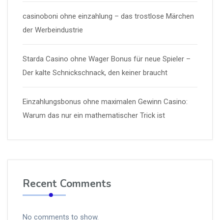
casinoboni ohne einzahlung – das trostlose Märchen
der Werbeindustrie
Starda Casino ohne Wager Bonus für neue Spieler –
Der kalte Schnickschnack, den keiner braucht
Einzahlungsbonus ohne maximalen Gewinn Casino:
Warum das nur ein mathematischer Trick ist
Recent Comments
No comments to show.