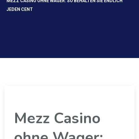
MEZZ CASINO OHNE WAGER: SO BEHALTEN SIE ENDLICH
JEDEN CENT
Mezz Casino
ohne Wager: