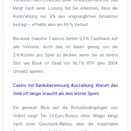
Verlusten nach Erreichen einer 10‑Runden‑Grenze. Das
klingt nach einer Lösung, bis Sie erkennen, dass die
Rückzahlung nur 5 % des ursprünglichen Einsatzes
beträgt – effektiv also ein 95‑% Verlust.
Because manche Casinos bieten 0,5 % Cashback auf
alle Verluste, doch das ist kaum genug, um die
2‑€‑Kosten pro Spiel zu decken, wenn Sie an einem
Slot wie Book of Dead mit 96,1 % RTP über 200 €
Umsatz spielen.
Casino mit Banküberweisung Auszahlung: Warum das
Geld oft länger braucht als dein letzter Sprint
Ein genauer Blick auf die Bonusbedingungen von
Unibet zeigt: Ein 25‑Euro‑Bonus ohne Wager klingt
nach einer Geschenk‑Aktion, aber die maximalen