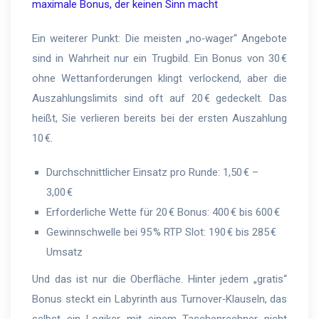
maximale Bonus, der keinen Sinn macht
Ein weiterer Punkt: Die meisten „no‑wager“ Angebote
sind in Wahrheit nur ein Trugbild. Ein Bonus von 30 €
ohne Wettanforderungen klingt verlockend, aber die
Auszahlungslimits sind oft auf 20 € gedeckelt. Das
heißt, Sie verlieren bereits bei der ersten Auszahlung
10 €.
Durchschnittlicher Einsatz pro Runde: 1,50 € –
3,00 €
Erforderliche Wette für 20 € Bonus: 400 € bis 600 €
Gewinnschwelle bei 95 % RTP Slot: 190 € bis 285 €
Umsatz
Und das ist nur die Oberfläche. Hinter jedem „gratis“
Bonus steckt ein Labyrinth aus Turnover‑Klauseln, das