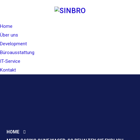
Home
Über uns
Development
Büroausstattung
IT-Service
Kontakt
HOME