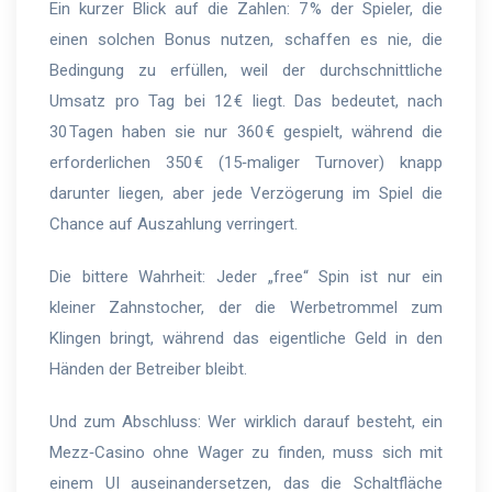
Ein kurzer Blick auf die Zahlen: 7 % der Spieler, die
einen solchen Bonus nutzen, schaffen es nie, die
Bedingung zu erfüllen, weil der durchschnittliche
Umsatz pro Tag bei 12 € liegt. Das bedeutet, nach
30 Tagen haben sie nur 360 € gespielt, während die
erforderlichen 350 € (15‑maliger Turnover) knapp
darunter liegen, aber jede Verzögerung im Spiel die
Chance auf Auszahlung verringert.
Die bittere Wahrheit: Jeder „free“ Spin ist nur ein
kleiner Zahnstocher, der die Werbetrommel zum
Klingen bringt, während das eigentliche Geld in den
Händen der Betreiber bleibt.
Und zum Abschluss: Wer wirklich darauf besteht, ein
Mezz‑Casino ohne Wager zu finden, muss sich mit
einem UI auseinandersetzen, das die Schaltfläche