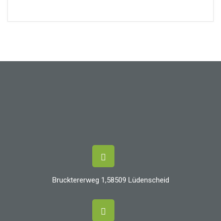
Brucktererweg 1,58509 Lüdenscheid