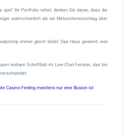
 spin“ Ihr Portfolio rettet, denken Sie daran, dass die
niger wahrscheinlich als ein Meteoriteneinschlag über
ielprinzip immer gleich bleibt: Das Haus gewinnt, weil
aum lesbare Schriftbild im Live‑Chat‑Fenster, das bei
 verschwindet.
 Casino‑Feeling meistens nur eine Illusion ist