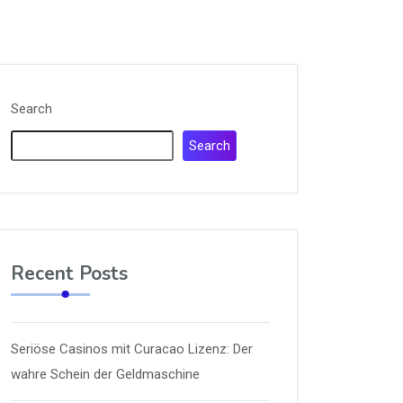
Search
Search
Recent Posts
Seriöse Casinos mit Curacao Lizenz: Der
wahre Schein der Geldmaschine