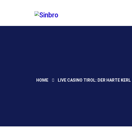
HOME
LIVE CASINO TIROL: DER HARTE KER