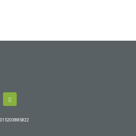
015203885822