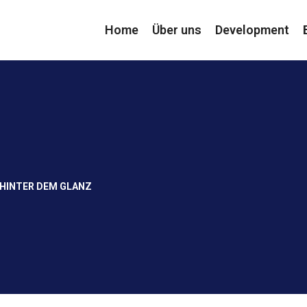
Home
Über uns
Development
L HINTER DEM GLANZ