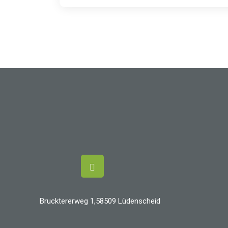
Brucktererweg 1,58509 Lüdenscheid