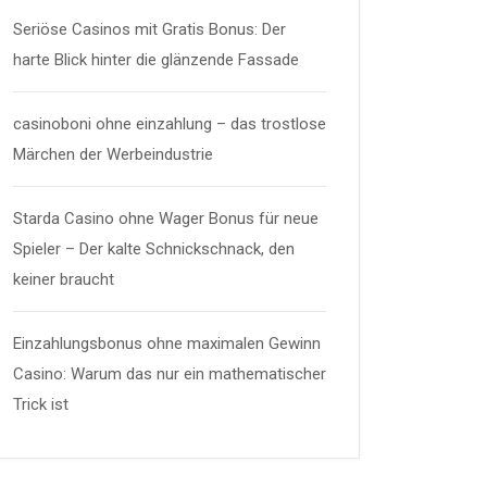
Seriöse Casinos mit Gratis Bonus: Der
harte Blick hinter die glänzende Fassade
casinoboni ohne einzahlung – das trostlose
Märchen der Werbeindustrie
Starda Casino ohne Wager Bonus für neue
Spieler – Der kalte Schnickschnack, den
keiner braucht
Einzahlungsbonus ohne maximalen Gewinn
Casino: Warum das nur ein mathematischer
Trick ist