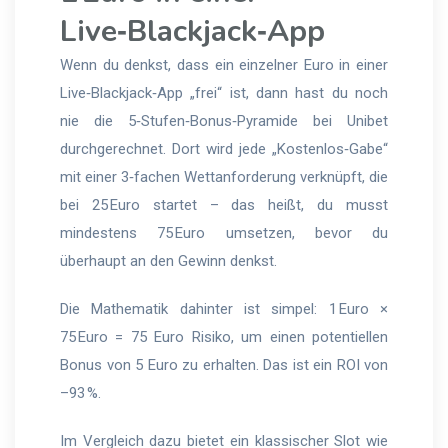
Live‑Blackjack‑App
Wenn du denkst, dass ein einzelner Euro in einer
Live‑Blackjack‑App „frei“ ist, dann hast du noch
nie die 5‑Stufen‑Bonus‑Pyramide bei Unibet
durchgerechnet. Dort wird jede „Kostenlos‑Gabe“
mit einer 3‑fachen Wettanforderung verknüpft, die
bei 25 Euro startet – das heißt, du musst
mindestens 75 Euro umsetzen, bevor du
überhaupt an den Gewinn denkst.
Die Mathematik dahinter ist simpel: 1 Euro ×
75 Euro = 75 Euro Risiko, um einen potentiellen
Bonus von 5 Euro zu erhalten. Das ist ein ROI von
–93 %.
Im Vergleich dazu bietet ein klassischer Slot wie