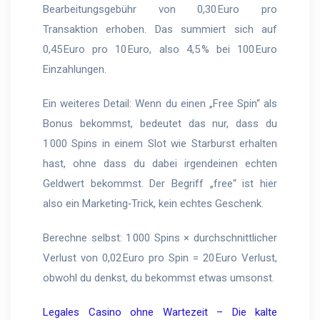
Bearbeitungsgebühr von 0,30 Euro pro
Transaktion erhoben. Das summiert sich auf
0,45 Euro pro 10 Euro, also 4,5 % bei 100 Euro
Einzahlungen.
Ein weiteres Detail: Wenn du einen „Free Spin“ als
Bonus bekommst, bedeutet das nur, dass du
1 000 Spins in einem Slot wie Starburst erhalten
hast, ohne dass du dabei irgendeinen echten
Geldwert bekommst. Der Begriff „free“ ist hier
also ein Marketing‑Trick, kein echtes Geschenk.
Berechne selbst: 1 000 Spins × durchschnittlicher
Verlust von 0,02 Euro pro Spin = 20 Euro Verlust,
obwohl du denkst, du bekommst etwas umsonst.
Legales Casino ohne Wartezeit – Die kalte