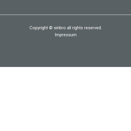
Copyright © sinbro all rights reserved.
Impressum