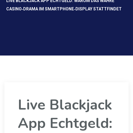
LIVE BLACKJACK APP ECHTGELD: WARUM DAS WAHRE
CASINO‑DRAMA IM SMARTPHONE‑DISPLAY STATTFINDET
Live Blackjack
App Echtgeld: