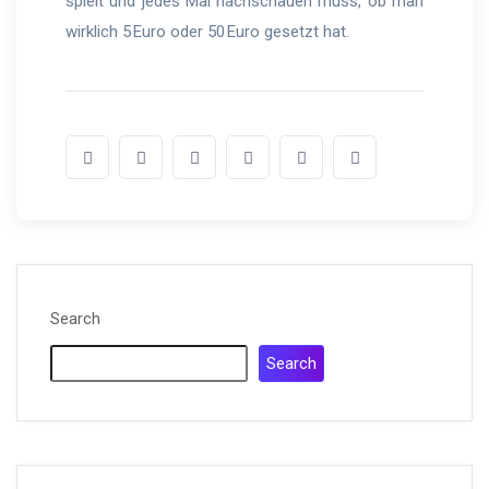
spielt und jedes Mal nachschauen muss, ob man
wirklich 5 Euro oder 50 Euro gesetzt hat.
Search
Search