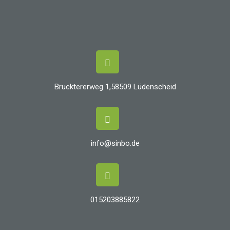
Brucktererweg 1,58509 Lüdenscheid
info@sinbo.de
015203885822