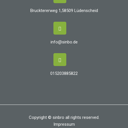
Brucktererweg 1,58509 Lüdenscheid
info@sinbo.de
015203885822
Copyright © sinbro all rights reserved.
Impressum