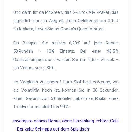
Und dann ist da Mr Green, das 2‑Euro‑„VIP“‑Paket, das
eigentlich nur ein Weg ist, Ihren Geldbeutel um 0,10 €
zu lockern, bevor Sie an Gonzo’s Quest starten.
Ein Beispiel: Sie setzen 0,20 € auf jede Runde,
50 Runden = 10 € Einsatz. Bei einer 96,5 %
Rückzahlungsquote erwarten Sie nur 9,65 € zurück –
ein Verlust von 0,35 €.
Im Vergleich zu einem 1‑Euro‑Slot bei LeoVegas, wo
die Volatilität hoch ist, können Sie in 30 Sekunden
einen Gewinn von 5 € erzielen, aber das Risiko eines
Totalverlustes bleibt bei 90 %.
myempire casino Bonus ohne Einzahlung echtes Geld
– Der kalte Schnaps auf dem Spieltisch