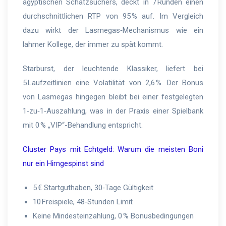
ägyptischen Schatzsuchers, deckt in 7 Runden einen
durchschnittlichen RTP von 95 % auf. Im Vergleich
dazu wirkt der Lasmegas‑Mechanismus wie ein
lahmer Kollege, der immer zu spät kommt.
Starburst, der leuchtende Klassiker, liefert bei
5 Laufzeitlinien eine Volatilität von 2,6 %. Der Bonus
von Lasmegas hingegen bleibt bei einer festgelegten
1‑zu‑1‑Auszahlung, was in der Praxis einer Spielbank
mit 0 % „VIP“-Behandlung entspricht.
Cluster Pays mit Echtgeld: Warum die meisten Boni
nur ein Hirngespinst sind
5 € Startguthaben, 30‑Tage Gültigkeit
10 Freispiele, 48‑Stunden Limit
Keine Mindesteinzahlung, 0 % Bonusbedingungen