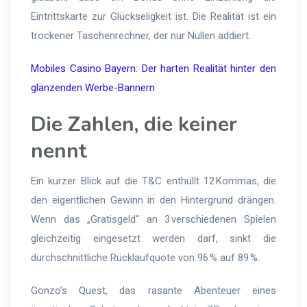
Eintrittskarte zur Glückseligkeit ist. Die Realität ist ein
trockener Taschenrechner, der nur Nullen addiert.
Mobiles Casino Bayern: Der harten Realität hinter den
glänzenden Werbe-Bannern
Die Zahlen, die keiner
nennt
Ein kurzer Blick auf die T&C enthüllt 12 Kommas, die
den eigentlichen Gewinn in den Hintergrund drängen.
Wenn das „Gratisgeld“ an 3 verschiedenen Spielen
gleichzeitig eingesetzt werden darf, sinkt die
durchschnittliche Rücklaufquote von 96 % auf 89 %.
Gonzo’s Quest, das rasante Abenteuer eines