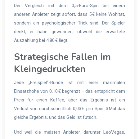
Der Vergleich mit dem 0,5‑Euro‑Spin bei einem
anderen Anbieter zeigt sofort, dass 5 € keine Wohltat,
sondern ein psychologischer Trick sind. Der Spieler
denkt, er habe gewonnen, obwohl die erwartete
Auszahlung bei 4,80 € liegt.
Strategische Fallen im
Kleingedruckten
Jede „Freispiel“-Runde ist mit einer maximalen
Einsatzhöhe von 0,10 € begrenzt – das entspricht dem
Preis für einen Kaffee, aber das Ergebnis ist ein
Verlust von durchschnittlich 0,03 € pro Spin. 3 Mal das
gleiche Ergebnis, und das Geld ist futsch.
Und weil die meisten Anbieter, darunter LeoVegas,