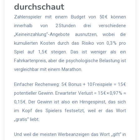
durchschaut
Zahlenspieler mit einem Budget von 50 € können
innerhalb von 2 Stunden drei verschiedene
„Keineinzahlung“-Angebote ausnutzen, wobei die
kumulierten Kosten durch das Risiko von 0,3 % pro
Spiel auf 1,5 € steigen. Das ist weniger als ein
Fahrkartenpreis, aber die psychologische Belastung ist
vergleichbar mit einem Marathon.
Einfacher Rechenweg: 5 € Bonus + 10 Freispiele = 15 €
potentieller Gewinn. Erwarteter Verlust = 15 € × 0,97 % ≈
0,15 €. Der Gewinn ist also ein Hirngespinst, das sich
im Kopf des Spielers festsetzt, weil er das Wort
„gratis“ liebt.
Und weil die meisten Werbeanzeigen das Wort „gift“ in