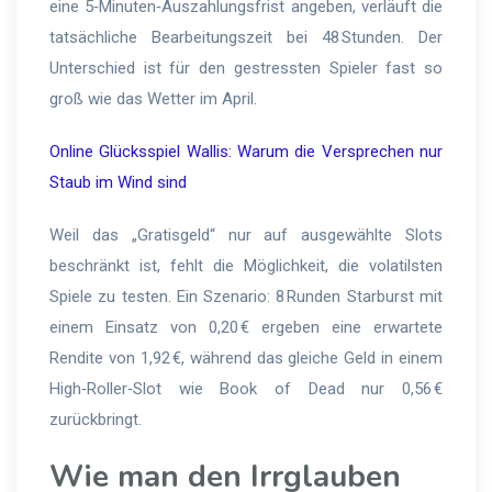
eine 5‑Minuten‑Auszahlungsfrist angeben, verläuft die
tatsächliche Bearbeitungszeit bei 48 Stunden. Der
Unterschied ist für den gestressten Spieler fast so
groß wie das Wetter im April.
Online Glücksspiel Wallis: Warum die Versprechen nur
Staub im Wind sind
Weil das „Gratisgeld“ nur auf ausgewählte Slots
beschränkt ist, fehlt die Möglichkeit, die volatilsten
Spiele zu testen. Ein Szenario: 8 Runden Starburst mit
einem Einsatz von 0,20 € ergeben eine erwartete
Rendite von 1,92 €, während das gleiche Geld in einem
High‑Roller‑Slot wie Book of Dead nur 0,56 €
zurückbringt.
Wie man den Irrglauben