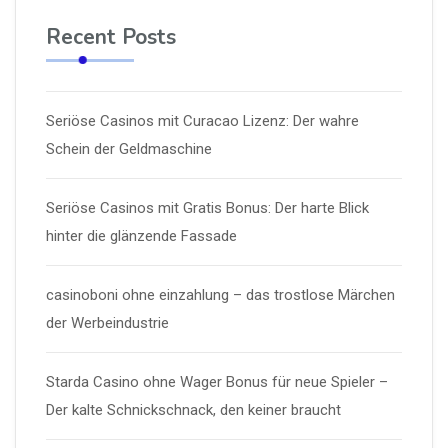
Recent Posts
Seriöse Casinos mit Curacao Lizenz: Der wahre
Schein der Geldmaschine
Seriöse Casinos mit Gratis Bonus: Der harte Blick
hinter die glänzende Fassade
casinoboni ohne einzahlung – das trostlose Märchen
der Werbeindustrie
Starda Casino ohne Wager Bonus für neue Spieler –
Der kalte Schnickschnack, den keiner braucht