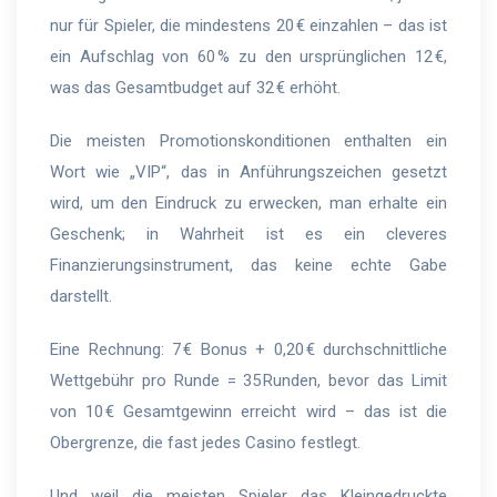
nur für Spieler, die mindestens 20 € einzahlen – das ist
ein Aufschlag von 60 % zu den ursprünglichen 12 €,
was das Gesamtbudget auf 32 € erhöht.
Die meisten Promotionskonditionen enthalten ein
Wort wie „VIP“, das in Anführungszeichen gesetzt
wird, um den Eindruck zu erwecken, man erhalte ein
Geschenk; in Wahrheit ist es ein cleveres
Finanzierungsinstrument, das keine echte Gabe
darstellt.
Eine Rechnung: 7 € Bonus + 0,20 € durchschnittliche
Wettgebühr pro Runde = 35 Runden, bevor das Limit
von 10 € Gesamtgewinn erreicht wird – das ist die
Obergrenze, die fast jedes Casino festlegt.
Und weil die meisten Spieler das Kleingedruckte