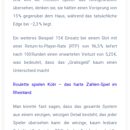
übersehen, denken sie, sie hätten einen Vorsprung von
15 % gegenüber dem Haus, während das tatsächliche
Edge bei –2,3 % liegt.
Ein weiteres Beispiel: 15 € Einsatz bei einem Slot mit
einer Return‑to‑Player‑Rate (RTP) von 96,5 % liefert
nach 100 Runden einen erwarteten Verlust von 5,25 €,
was bedeutet, dass das „Gratisgeld“ kaum einen
Unterschied macht.
Roulette spielen Köln – das harte Zahlen‑Spiel im
Rheinland
Man könnte fast sagen, dass das gesamte System
aus einem einzigen, winzigen Detail besteht, das jeder
Spieler übersehen kann: die winzige, kaum lesbare