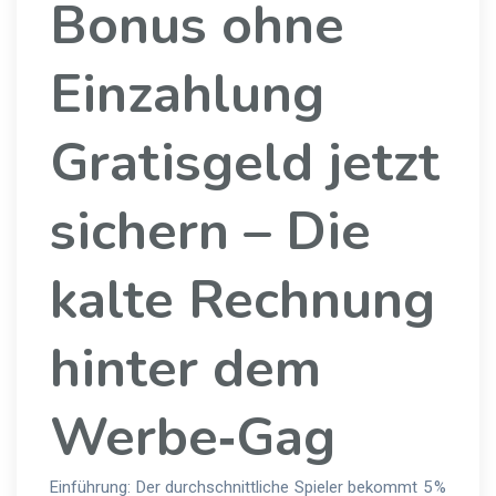
Bonus ohne
Einzahlung
Gratisgeld jetzt
sichern – Die
kalte Rechnung
hinter dem
Werbe‑Gag
Einführung: Der durchschnittliche Spieler bekommt 5 %