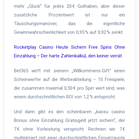
mehr „Glück“ für jedes 20 € Guthaben, aber dieser
zusätzliche Prozentwert ist nur ein
Täuschungsmanöver, das die eigentliche
Gewinnwahrscheinlichkeit von 0,95 % auf 0,92 % senkt.
Rocketplay Casino Heute Sichern Free Spins Ohne
Einzahlung – Der harte Zahlenkalkül, den keiner verrät
Bet365 wirft mit seinem „Willkommens‑Gift“ einen
Scheinwerfer auf die Werbeabteilung – 10 Freispiele,
die zusammen maximal 0,50 € pro Spin wert sind, was
einem durchschnittlichen ROI von 1,2 % entspricht.
Und dann gibt es den scheinbaren „kassu casino
Bonus ohne Einzahlung Gratisgeld jetzt sichern“, der
7 € ohne Vorleistung verspricht. Rechnen wir: 7 €
multipliziert mit einer durchschnittlichen Einsatzquote