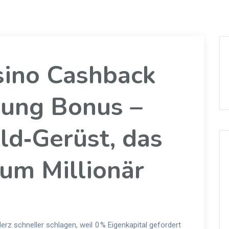
ino Cashback
lung Bonus –
ld‑Gerüst, das
um Millionär
erz schneller schlagen, weil 0 % Eigenkapital gefordert