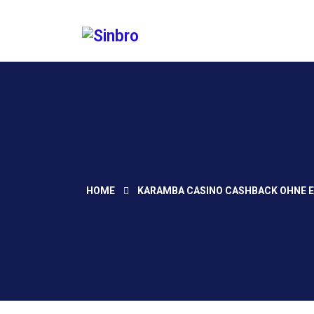
HOME
KARAMBA CASINO CASHBACK OHNE E