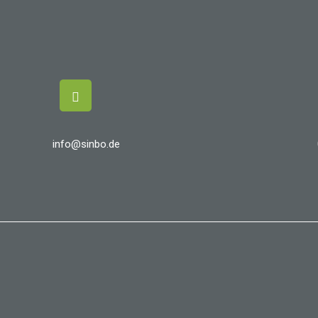
info@sinbo.de