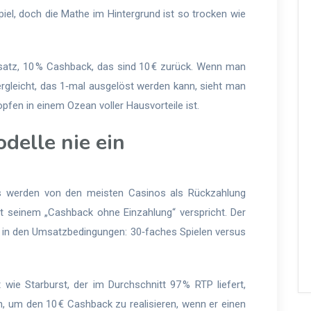
piel, doch die Mathe im Hintergrund ist so trocken wie
insatz, 10 % Cashback, das sind 10 € zurück. Wenn man
ergleicht, das 1‑mal ausgelöst werden kann, sieht man
opfen in einem Ozean voller Hausvorteile ist.
elle nie ein
s werden von den meisten Casinos als Rückzahlung
 seinem „Cashback ohne Einzahlung“ verspricht. Der
t in den Umsatzbedingungen: 30‑faches Spielen versus
t wie Starburst, der im Durchschnitt 97 % RTP liefert,
, um den 10 € Cashback zu realisieren, wenn er einen