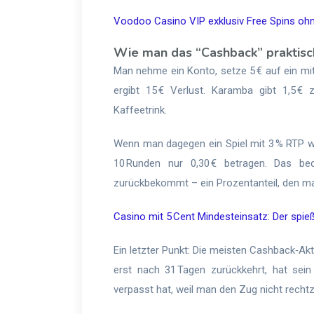
Voodoo Casino VIP exklusiv Free Spins ohn
Wie man das “Cashback” praktisc
Man nehme ein Konto, setze 5 € auf ein mitte
ergibt 15 € Verlust. Karamba gibt 1,5 € 
Kaffeetrink.
Wenn man dagegen ein Spiel mit 3 % RTP wä
10 Runden nur 0,30 € betragen. Das be
zurückbekommt – ein Prozentanteil, den man
Casino mit 5 Cent Mindesteinsatz: Der spie
Ein letzter Punkt: Die meisten Cashback‑Akt
erst nach 31 Tagen zurückkehrt, hat sei
verpasst hat, weil man den Zug nicht rechtze