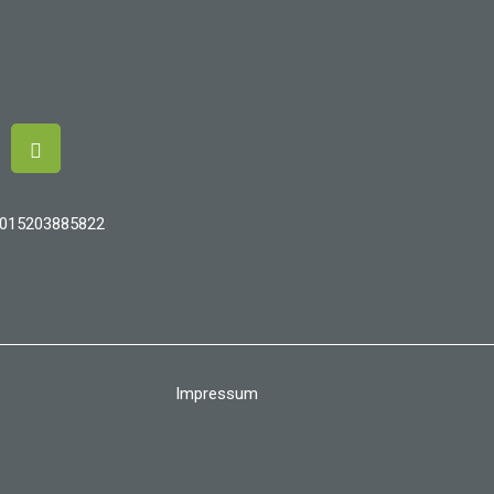
015203885822
Impressum