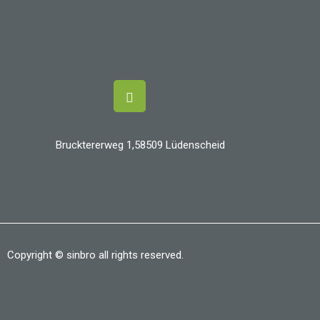
Brucktererweg 1,58509 Lüdenscheid
Copyright © sinbro all rights reserved.