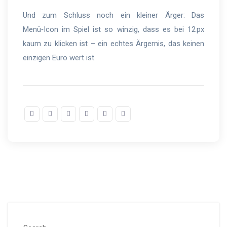
Und zum Schluss noch ein kleiner Ärger: Das
Menü‑Icon im Spiel ist so winzig, dass es bei 12 px
kaum zu klicken ist – ein echtes Ärgernis, das keinen
einzigen Euro wert ist.