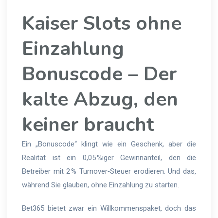
Kaiser Slots ohne
Einzahlung
Bonuscode – Der
kalte Abzug, den
keiner braucht
Ein „Bonuscode“ klingt wie ein Geschenk, aber die
Realität ist ein 0,05 %iger Gewinnanteil, den die
Betreiber mit 2 % Turnover‑Steuer erodieren. Und das,
während Sie glauben, ohne Einzahlung zu starten.
Bet365 bietet zwar ein Willkommenspaket, doch das