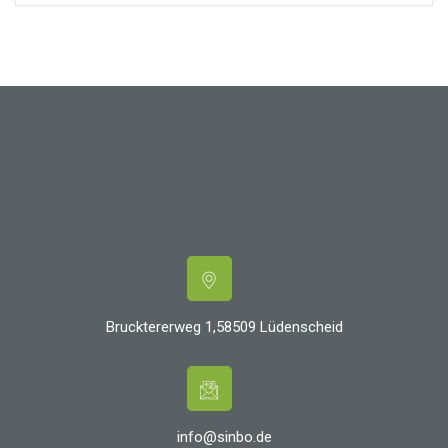
Brucktererweg 1,58509 Lüdenscheid
info@sinbo.de