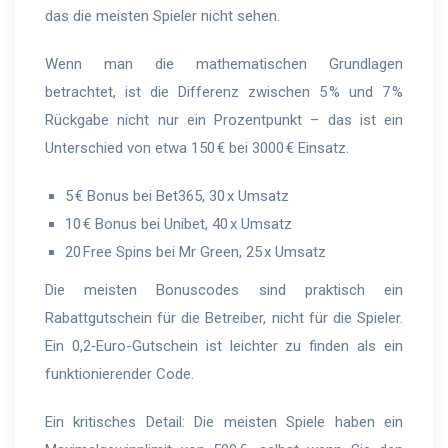
das die meisten Spieler nicht sehen.
Wenn man die mathematischen Grundlagen
betrachtet, ist die Differenz zwischen 5 % und 7 %
Rückgabe nicht nur ein Prozentpunkt – das ist ein
Unterschied von etwa 150 € bei 3000 € Einsatz.
5 € Bonus bei Bet365, 30 x Umsatz
10 € Bonus bei Unibet, 40 x Umsatz
20 Free Spins bei Mr Green, 25 x Umsatz
Die meisten Bonuscodes sind praktisch ein
Rabattgutschein für die Betreiber, nicht für die Spieler.
Ein 0,2‑Euro-Gutschein ist leichter zu finden als ein
funktionierender Code.
Ein kritisches Detail: Die meisten Spiele haben ein