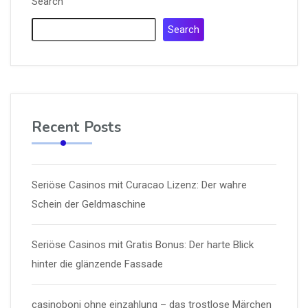
Search
Search
Recent Posts
Seriöse Casinos mit Curacao Lizenz: Der wahre
Schein der Geldmaschine
Seriöse Casinos mit Gratis Bonus: Der harte Blick
hinter die glänzende Fassade
casinoboni ohne einzahlung – das trostlose Märchen