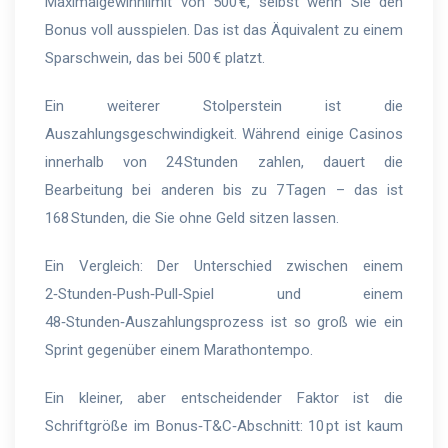
Maximalgewinnlimit von 500 €, selbst wenn Sie den
Bonus voll ausspielen. Das ist das Äquivalent zu einem
Sparschwein, das bei 500 € platzt.
Ein weiterer Stolperstein ist die
Auszahlungsgeschwindigkeit. Während einige Casinos
innerhalb von 24 Stunden zahlen, dauert die
Bearbeitung bei anderen bis zu 7 Tagen – das ist
168 Stunden, die Sie ohne Geld sitzen lassen.
Ein Vergleich: Der Unterschied zwischen einem
2‑Stunden‑Push‑Pull‑Spiel und einem
48‑Stunden‑Auszahlungsprozess ist so groß wie ein
Sprint gegenüber einem Marathontempo.
Ein kleiner, aber entscheidender Faktor ist die
Schriftgröße im Bonus‑T&C‑Abschnitt: 10 pt ist kaum