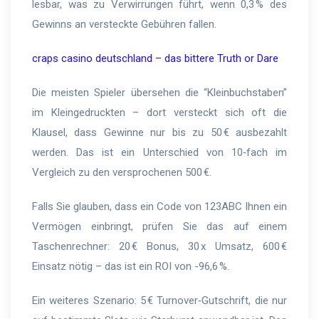
lesbar, was zu Verwirrungen führt, wenn 0,3 % des
Gewinns an versteckte Gebühren fallen.
craps casino deutschland – das bittere Truth or Dare
Die meisten Spieler übersehen die “Kleinbuchstaben”
im Kleingedruckten – dort versteckt sich oft die
Klausel, dass Gewinne nur bis zu 50 € ausbezahlt
werden. Das ist ein Unterschied von 10‑fach im
Vergleich zu den versprochenen 500 €.
Falls Sie glauben, dass ein Code von 123ABC Ihnen ein
Vermögen einbringt, prüfen Sie das auf einem
Taschenrechner: 20 € Bonus, 30 x Umsatz, 600 €
Einsatz nötig – das ist ein ROI von -96,6 %.
Ein weiteres Szenario: 5 € Turnover‑Gutschrift, die nur