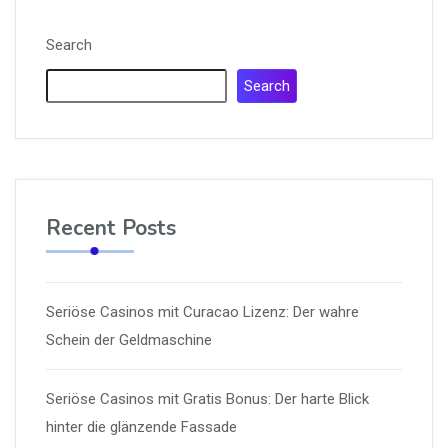
Search
Search
Recent Posts
Seriöse Casinos mit Curacao Lizenz: Der wahre
Schein der Geldmaschine
Seriöse Casinos mit Gratis Bonus: Der harte Blick
hinter die glänzende Fassade