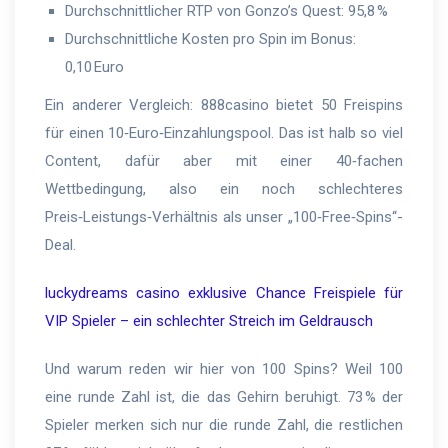
Durchschnittlicher RTP von Gonzo’s Quest: 95,8 %
Durchschnittliche Kosten pro Spin im Bonus:
0,10 Euro
Ein anderer Vergleich: 888casino bietet 50 Freispins
für einen 10‑Euro‑Einzahlungspool. Das ist halb so viel
Content, dafür aber mit einer 40‑fachen
Wettbedingung, also ein noch schlechteres
Preis‑Leistungs‑Verhältnis als unser „100‑Free‑Spins“-
Deal.
luckydreams casino exklusive Chance Freispiele für
VIP Spieler – ein schlechter Streich im Geldrausch
Und warum reden wir hier von 100 Spins? Weil 100
eine runde Zahl ist, die das Gehirn beruhigt. 73 % der
Spieler merken sich nur die runde Zahl, die restlichen