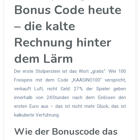
Bonus Code heute
– die kalte
Rechnung hinter
dem Lärm
Der erste Stolperstein ist das Wort „gratis“. Wer 100
Freispins mit dem Code „KAASINO100“ verspricht,
verkauft Luft, nicht Geld. 27 % der Spieler geben
innerhalb von 24 Stunden nach dem Einlösen den
ersten Euro aus – das ist nicht mehr Glück, das ist
kalkulierte Verführung.
Wie der Bonuscode das