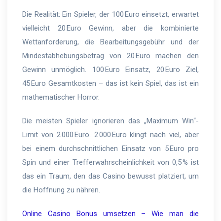
Die Realität: Ein Spieler, der 100 Euro einsetzt, erwartet
vielleicht 20 Euro Gewinn, aber die kombinierte
Wettanforderung, die Bearbeitungsgebühr und der
Mindestabhebungsbetrag von 20 Euro machen den
Gewinn unmöglich. 100 Euro Einsatz, 20 Euro Ziel,
45 Euro Gesamtkosten – das ist kein Spiel, das ist ein
mathematischer Horror.
Die meisten Spieler ignorieren das „Maximum Win“-
Limit von 2 000 Euro. 2 000 Euro klingt nach viel, aber
bei einem durchschnittlichen Einsatz von 5 Euro pro
Spin und einer Trefferwahrscheinlichkeit von 0,5 % ist
das ein Traum, den das Casino bewusst platziert, um
die Hoffnung zu nähren.
Online Casino Bonus umsetzen – Wie man die