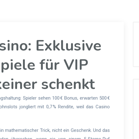
sino: Exklusive
piele für VIP
keiner schenkt
gshaltung: Spieler sehen 100 € Bonus, erwarten 500 €
ohnslots jongliert mit 0,7 % Rendite, weil das Casino
 ein mathematischer Trick, nicht ein Geschenk. Und das