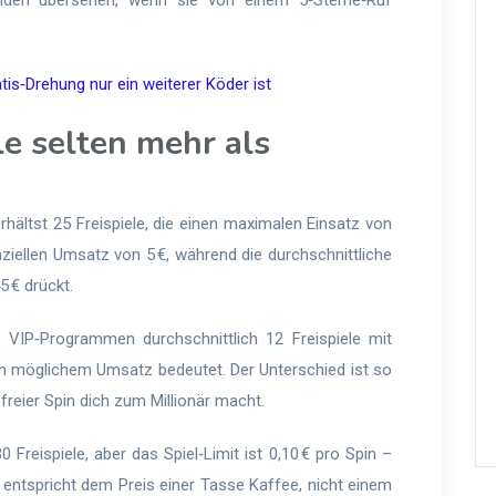
nden übersehen, wenn sie von einem 5‑Sterne‑Ruf
tis‑Drehung nur ein weiterer Köder ist
e selten mehr als
erhältst 25 Freispiele, die einen maximalen Einsatz von
nziellen Umsatz von 5 €, während die durchschnittliche
5 € drückt.
 VIP‑Programmen durchschnittlich 12 Freispiele mit
 an möglichem Umsatz bedeutet. Der Unterschied ist so
 freier Spin dich zum Millionär macht.
0 Freispiele, aber das Spiel‑Limit ist 0,10 € pro Spin –
entspricht dem Preis einer Tasse Kaffee, nicht einem