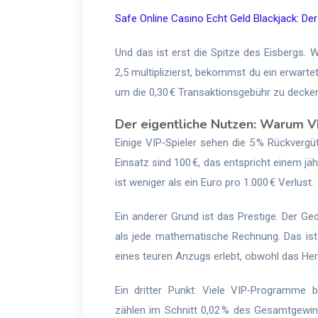
Safe Online Casino Echt Geld Blackjack: Der
Und das ist erst die Spitze des Eisbergs. W
2,5 multiplizierst, bekommst du ein erwarte
um die 0,30 € Transaktionsgebühr zu decke
Der eigentliche Nutzen: Warum V
Einige VIP‑Spieler sehen die 5 % Rückvergü
Einsatz sind 100 €, das entspricht einem 
ist weniger als ein Euro pro 1.000 € Verlust.
Ein anderer Grund ist das Prestige. Der Ged
als jede mathematische Rechnung. Das ist
eines teuren Anzugs erlebt, obwohl das H
Ein dritter Punkt: Viele VIP‑Programme 
zählen im Schnitt 0,02 % des Gesamtgewinn