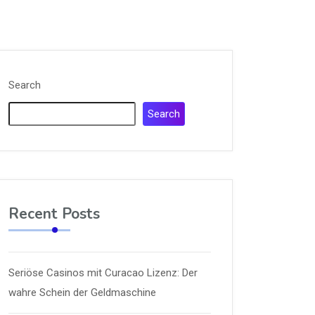
Search
Search
Recent Posts
Seriöse Casinos mit Curacao Lizenz: Der
wahre Schein der Geldmaschine