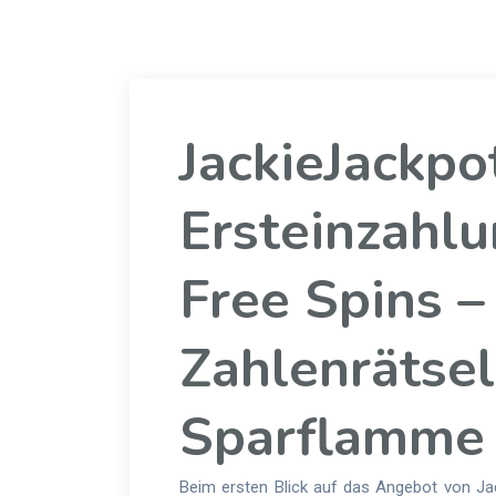
JackieJackpo
Ersteinzahl
Free Spins –
Zahlenrätsel
Sparflamme
Beim ersten Blick auf das Angebot von Jac