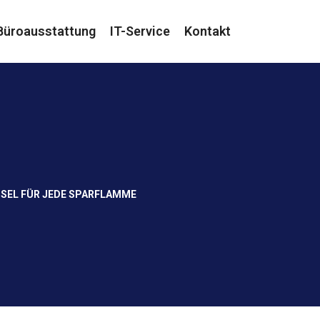
Büroausstattung
IT-Service
Kontakt
TSEL FÜR JEDE SPARFLAMME