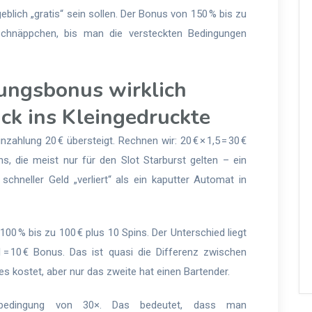
eblich „gratis“ sein sollen. Der Bonus von 150 % bis zu
 Schnäppchen, bis man die versteckten Bedingungen
ungsbonus wirklich
lick ins Kleingedruckte
nzahlung 20 € übersteigt. Rechnen wir: 20 € × 1,5 = 30 €
s, die meist nur für den Slot Starburst gelten – ein
t schneller Geld „verliert“ als ein kaputter Automat in
100 % bis zu 100 € plus 10 Spins. Der Unterschied liegt
1 = 10 € Bonus. Das ist quasi die Differenz zwischen
s kostet, aber nur das zweite hat einen Bartender.
tzbedingung von 30×. Das bedeutet, dass man