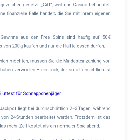
gszeichen gesetzt: „Gift“, weil das Casino behauptet,
e finanzielle Falle handelt, die Sie mit Ihrem eigenen
n Gewinne aus den Free Spins sind häufig auf 50 €
s von 200 g kaufen und nur die Hälfte essen dürfen.
hlen möchten, müssen Sie die Mindesteinzahlung von
haben verworfen – ein Trick, der so offensichtlich ist
 Bluttest für Schnäppchenjäger
ackpot liegt bei durchschnittlich 2–3 Tagen, während
 von 24 Stunden bearbeitet werden. Trotzdem ist das
 das mehr Zeit kostet als ein normaler Spielabend.