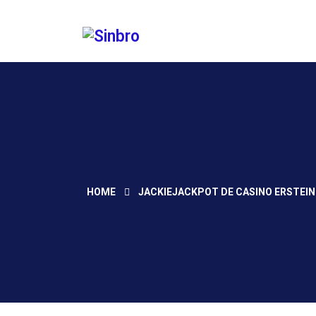
HOME
JACKIEJACKPOT DE CASINO ERSTEI