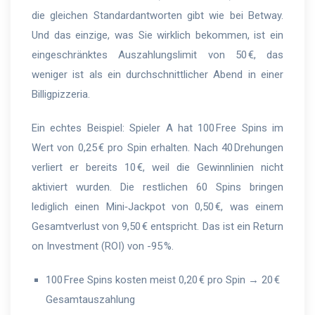
die gleichen Standardantworten gibt wie bei Betway.
Und das einzige, was Sie wirklich bekommen, ist ein
eingeschränktes Auszahlungslimit von 50 €, das
weniger ist als ein durchschnittlicher Abend in einer
Billigpizzeria.
Ein echtes Beispiel: Spieler A hat 100 Free Spins im
Wert von 0,25 € pro Spin erhalten. Nach 40 Drehungen
verliert er bereits 10 €, weil die Gewinnlinien nicht
aktiviert wurden. Die restlichen 60 Spins bringen
lediglich einen Mini‑Jackpot von 0,50 €, was einem
Gesamtverlust von 9,50 € entspricht. Das ist ein Return
on Investment (ROI) von -95 %.
100 Free Spins kosten meist 0,20 € pro Spin → 20 €
Gesamtauszahlung