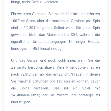
bringt, mehr Geld zu verlieren.
Ein weiteres Szenario: Sie sind bei Unikrn und erhalten
100 Free Spins, aber die maximalen Gewinne pro Spin
sind auf 0,30 € begrenzt. Selbst wenn Sie jeden Spin
gewinnen, bleibt das Maximum bei 30 €, während die
eigentlichen Umsatzbedingungen 15‑maliger Einsatz
benötigen → 45 € Einsatz nötig.
Und das Ganze wird noch schlimmer, wenn Sie die
Zeitlimits berücksichtigen. Viele Promotionen laufen
nach 72 Stunden ab, das entspricht 3 Tagen, in denen
Sie maximal 8 Stunden pro Tag spielen können, bevor
die Spins verfallen. Das ist ein Spiel mit
24 Stunden‑Timer, der Sie zwingt, Ihre Strategie zu
überstülpen.