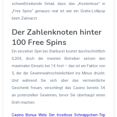
schweißtreibende Detail, dass das „Kostenlose“ in
„Free Spins“ genauso real ist wie ein Gratis‑Lollipop
beim Zahnarzt.
Der Zahlenknoten hinter
100 Free Spins
Ein einzelner Spin bei Starburst kostet durchschnittlich
0,20 €, doch die meisten Betreiber setzen den
maximalen Einsatz bei 1 € fest – das ist ein Faktor von
5, der die Gewinnwahrscheinlichkeit ins Minus drückt.
Und während Sie sich über das vermeintliche
Geschenk freuen, verschlingt das Casino bereits 5 €
an potenziellen Gewinnen, bevor Sie überhaupt einen
Dreh machen.
Casino Bonus Wels: Der trostlose Schnäppchen-Trip