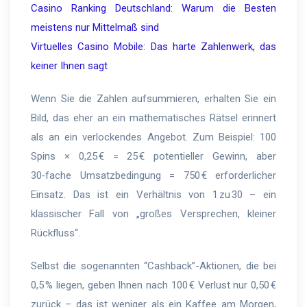
Casino Ranking Deutschland: Warum die Besten
meistens nur Mittelmaß sind
Virtuelles Casino Mobile: Das harte Zahlenwerk, das
keiner Ihnen sagt
Wenn Sie die Zahlen aufsummieren, erhalten Sie ein
Bild, das eher an ein mathematisches Rätsel erinnert
als an ein verlockendes Angebot. Zum Beispiel: 100
Spins × 0,25 € = 25 € potentieller Gewinn, aber
30‑fache Umsatzbedingung = 750 € erforderlicher
Einsatz. Das ist ein Verhältnis von 1 zu 30 – ein
klassischer Fall von „großes Versprechen, kleiner
Rückfluss“.
Selbst die sogenannten “Cashback”-Aktionen, die bei
0,5 % liegen, geben Ihnen nach 100 € Verlust nur 0,50 €
zurück – das ist weniger als ein Kaffee am Morgen,