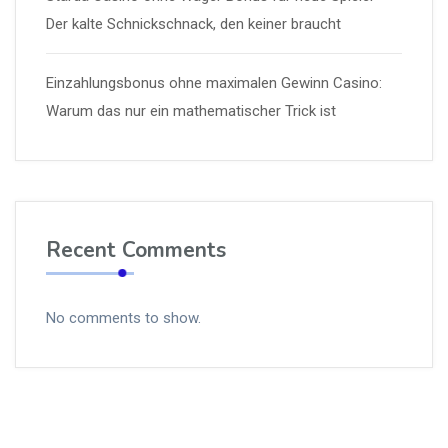
Der kalte Schnickschnack, den keiner braucht
Einzahlungsbonus ohne maximalen Gewinn Casino:
Warum das nur ein mathematischer Trick ist
Recent Comments
No comments to show.