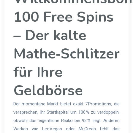
100 Free Spins
– Der kalte
Mathe‑Schlitzer
für Ihre
Geldbörse
Der momentane Markt bietet exakt 7 Promotions, die
versprechen, Ihr Startkapital um 100 % zu verdoppeln,
obwohl das eigentliche Risiko bei 92 % liegt. Anderen
Werken wie LeoVegas oder Mr Green fehlt das